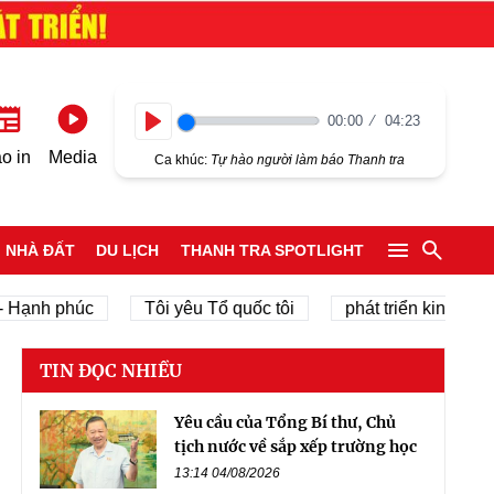
00:00
04:23
Play
o in
Media
Ca khúc:
Tự hào người làm báo Thanh tra
NHÀ ĐẤT
DU LỊCH
THANH TRA SPOTLIGHT
nh phúc
Tôi yêu Tổ quốc tôi
phát triển kinh tế tư nhâ
TIN ĐỌC NHIỀU
Yêu cầu của Tổng Bí thư, Chủ
tịch nước về sắp xếp trường học
13:14 04/08/2026