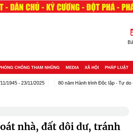
Bá
PHÒNG CHỐNG THAM NHŨNG
MEDIA
XÃ HỘI
PHÁP LUẬT
45 - 23/11/2025
80 năm Hành trình Độc lập - Tự do - Hạ
át nhà, đất dôi dư, tránh