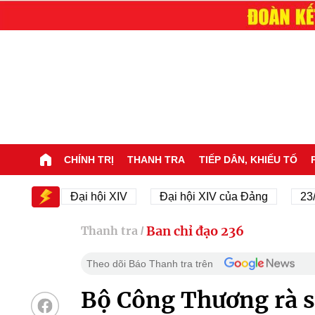
CHÍNH TRỊ
THANH TRA
TIẾP DÂN, KHIẾU TỐ
IV
Đại hội XIV
Đại hội XIV của Đảng
23/11/19
Ban chỉ đạo 236
Thanh tra
/
Theo dõi Báo Thanh tra trên
Bộ Công Thương rà so