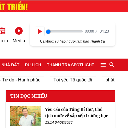
00:00
04:23
Play
o in
Media
Ca khúc:
Tự hào người làm báo Thanh tra
NHÀ ĐẤT
DU LỊCH
THANH TRA SPOTLIGHT
o - Hạnh phúc
Tôi yêu Tổ quốc tôi
phát triển kinh tế
TIN ĐỌC NHIỀU
Yêu cầu của Tổng Bí thư, Chủ
tịch nước về sắp xếp trường học
13:14 04/08/2026