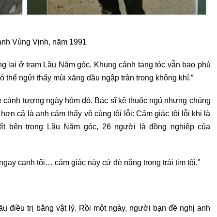
tranh Vùng Vịnh, năm 1991
ng lại ở trạm Lầu Năm góc. Khung cảnh tang tóc vẫn bao phủ
 có thể ngửi thấy mùi xăng dầu ngập tràn trong không khí.”
ề cảnh tượng ngày hôm đó. Bác sĩ kê thuốc ngủ nhưng chúng
n cả là anh cảm thấy vô cùng tội lỗi: Cảm giác tội lỗi khi là
hết bên trong Lầu Năm góc, 26 người là đồng nghiệp của
gay cạnh tôi… cảm giác này cứ đè nặng trong trái tim tôi.”
 điều trị bằng vật lý. Rồi một ngày, người bạn đề nghị anh