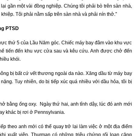
 lại gần một vài đồng nghiệp. Chúng tôi phải bò trên sàn nhà,
khiệp. Tôi phải nằm sấp trên sàn nhà và phải nín thở.”
hứng PTSD
 vực thứ 5 của Lầu Năm góc. Chiếc máy bay đâm vào khu vực
thể tiến đến khu vực cửa sau và kêu cứu. Anh được chở đến
hiều khói.
không bị bất cứ vết thương ngoài da nào. Xăng dầu từ máy bay
ặng. Tuy nhiên, do bị tiếp xúc quá nhiều với dầu hỏa, tôi bị
hở bằng ống oxy. Ngày thứ hai, anh tỉnh dậy, lúc đó anh mới
bay khác bị rơi ở Pennsylvania.
iếp theo anh mới có thể quay trở lại làm việc ở một địa điểm
 khi xuất viện, Thurman có những triệu chứng rối loạn căng