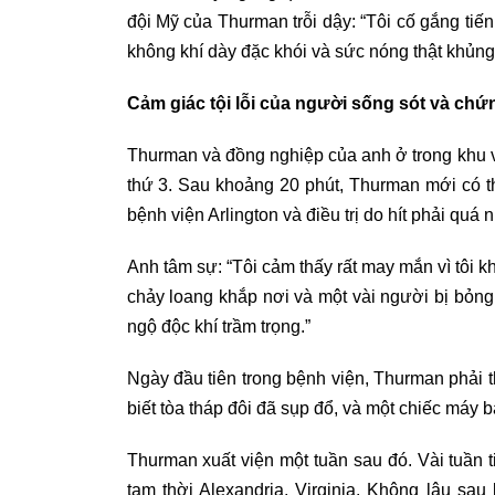
đội Mỹ của Thurman trỗi dậy: “Tôi cố gắng tiến
không khí dày đặc khói và sức nóng thật khủng 
Cảm giác tội lỗi của người sống sót và c
Thurman và đồng nghiệp của anh ở trong khu
thứ 3. Sau khoảng 20 phút, Thurman mới có 
bệnh viện Arlington và điều trị do hít phải quá n
Anh tâm sự: “Tôi cảm thấy rất may mắn vì tôi 
chảy loang khắp nơi và một vài người bị bỏng n
ngộ độc khí trầm trọng.”
Ngày đầu tiên trong bệnh viện, Thurman phải t
biết tòa tháp đôi đã sụp đổ, và một chiếc máy 
Thurman xuất viện một tuần sau đó. Vài tuần t
tạm thời Alexandria, Virginia. Không lâu sau