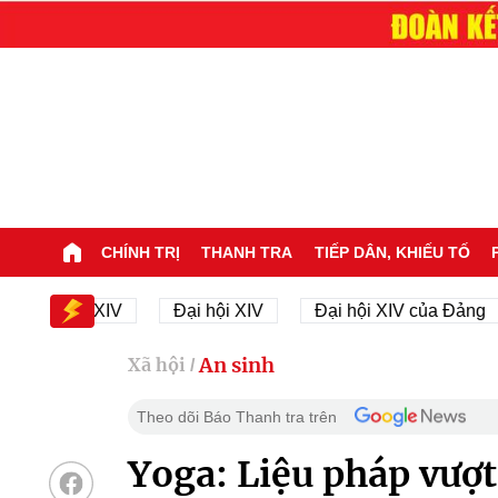
CHÍNH TRỊ
THANH TRA
TIẾP DÂN, KHIẾU TỐ
i hội XIV
Đại hội XIV
Đại hội XIV của Đảng
2
An sinh
Xã hội
/
Theo dõi Báo Thanh tra trên
Yoga: Liệu pháp vượt