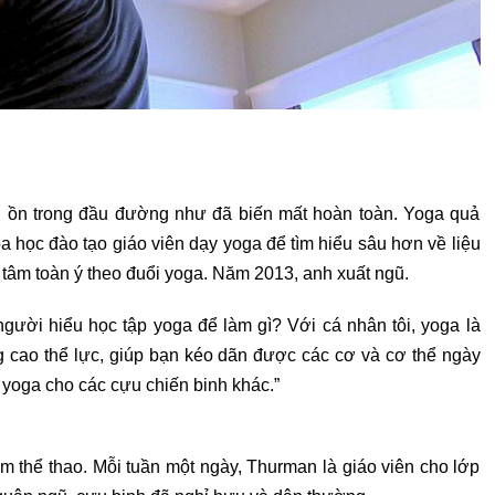
ng ồn trong đầu đường như đã biến mất hoàn toàn. Yoga quả
khóa học đào tạo giáo viên dạy yoga để tìm hiểu sâu hơn về liệu
tâm toàn ý theo đuổi yoga. Năm 2013, anh xuất ngũ.
 người hiểu học tập yoga để làm gì? Với cá nhân tôi, yoga là
ng cao thể lực, giúp bạn kéo dãn được các cơ và cơ thể ngày
u yoga cho các cựu chiến binh khác.”
m thể thao. Mỗi tuần một ngày, Thurman là giáo viên cho lớp