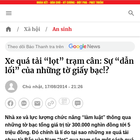
/
/
Xã hội
An sinh
Theo dõi Báo Thanh tra trên
Xe quá tải “lọt” trạm cân: Sự “dẫn
lối” của những tờ giấy bạc!?
Chủ nhật, 17/08/2014 - 21:26
Nhà xe và lực lượng chức năng “làm luật” thông qua
những tờ bạc tổng giá trị từ 300.000 nghìn đồng tới 5
triệu đồng. Đó chính là lí do tại sao những xe quá tải
chạy từ Bắc vào Nam “lọt” qua trạm cân một cách quá