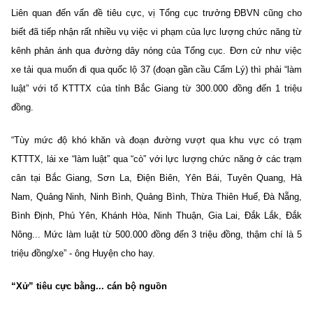
Liên quan đến vấn đề tiêu cực, vị Tổng cục trưởng ĐBVN cũng cho
biết đã tiếp nhận rất nhiều vụ việc vi phạm của lực lượng chức năng từ
kênh phản ánh qua đường dây nóng của Tổng cục. Đơn cử như việc
xe tải qua muốn đi qua quốc lộ 37 (đoạn gần cầu Cẩm Lý) thì phải “làm
luật” với tổ KTTTX của tỉnh Bắc Giang từ 300.000 đồng đến 1 triệu
đồng.
“Tùy mức độ khó khăn và đoạn đường vượt qua khu vực có trạm
KTTTX, lái xe “làm luật” qua “cò” với lực lượng chức năng ở các trạm
cân tại Bắc Giang, Sơn La, Điện Biên, Yên Bái, Tuyên Quang, Hà
Nam, Quảng Ninh, Ninh Bình, Quảng Bình, Thừa Thiên Huế, Đà Nẵng,
Bình Định, Phú Yên, Khánh Hòa, Ninh Thuận, Gia Lai, Đắk Lắk, Đắk
Nông... Mức làm luật từ 500.000 đồng đến 3 triệu đồng, thậm chí là 5
triệu đồng/xe” - ông Huyện cho hay.
“Xử” tiêu cực bằng... cán bộ nguồn