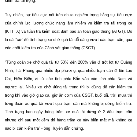
kiểm tra tải trọng.
Tuy nhiên, sự tiêu cực nói trên chưa nghiêm trọng bằng sự tiêu cực
của chính lực lượng chức năng làm nhiệm vụ kiểm tra tải trọng xe
(KTTTX) và tuần tra kiểm soát đảm bảo an toàn giao thông (ATGT). Đó
là cái “cớ” để tình trạng xe chở quá tải dễ dàng vượt các trạm cân, qua
các chốt kiểm tra của Cảnh sát giao thông (CSGT).
“Từng đoàn xe chở quá tải từ 50% đến 200% vẫn đi trót lọt từ Quảng
Ninh, Hải Phòng qua nhiều địa phương, qua nhiều trạm cân đi lên Lào
Cai, Điện Biên, đi từ các tỉnh phía Bắc vào các tỉnh phía Nam và
ngược lại. Nhiều xe chở đúng tải trọng thì bị dừng để cân kiểm tra
trong khi vào giờ giao ca, giờ ăn cơm của CSGT, buổi tối, trời mưa thì
từng đoàn xe quá tải vượt qua trạm cân mà không bị dừng kiểm tra.
Tình trạng ban ngày hàng trăm xe quá tải dừng ở 2 đầu trạm cân
nhưng chỉ sau một đêm thì hàng trăm xe này biến mất mà không xe
nào bị cân kiểm tra” - ông Huyện dẫn chứng.