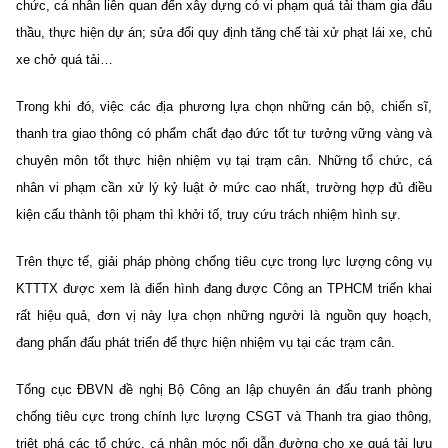
chức, cá nhân liên quan đến xây dựng có vi phạm quá tải tham gia đấu
thầu, thực hiện dự án; sửa đổi quy định tăng chế tài xử phạt lái xe, chủ
xe chở quá tải…
Trong khi đó, việc các địa phương lựa chọn những cán bộ, chiến sĩ,
thanh tra giao thông có phẩm chất đạo đức tốt tư tưởng vững vàng và
chuyên môn tốt thực hiện nhiệm vụ tại trạm cân. Những tổ chức, cá
nhân vi phạm cần xử lý kỷ luật ở mức cao nhất, trường hợp đủ điều
kiện cấu thành tội phạm thì khởi tố, truy cứu trách nhiệm hình sự.
Trên thực tế, giải pháp phòng chống tiêu cực trong lực lượng công vụ
KTTTX được xem là điển hình đang được Công an TPHCM triển khai
rất hiệu quả, đơn vị này lựa chọn những người là nguồn quy hoạch,
đang phấn đấu phát triển để thực hiện nhiệm vụ tại các trạm cân.
Tổng cục ĐBVN đề nghị Bộ Công an lập chuyên án đấu tranh phòng
chống tiêu cực trong chính lực lượng CSGT và Thanh tra giao thông,
triệt phá các tổ chức, cá nhân móc nối dẫn đường cho xe quá tải lưu