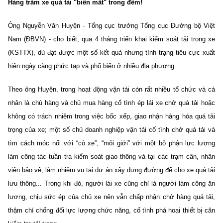
Hàng trăm xe quá tải "biến mất" trong đêm!
Ông Nguyễn Văn Huyện - Tổng cục trưởng Tổng cục Đường bộ Việt
Nam (ĐBVN) - cho biết, qua 4 tháng triển khai kiểm soát tải trọng xe
(KSTTX), dù đạt được một số kết quả nhưng tình trạng tiêu cực xuất
hiện ngày càng phức tạp và phổ biến ở nhiều địa phương.
Theo ông Huyện, trong hoạt động vận tải còn rất nhiều tổ chức và cá
nhân là chủ hàng và chủ mua hàng cố tình ép lái xe chở quá tải hoặc
không có trách nhiệm trong việc bốc xếp, giao nhận hàng hóa quá tải
trọng của xe; một số chủ doanh nghiệp vận tải cố tình chở quá tải và
tìm cách móc nối với “cò xe”, “môi giới” với một bộ phận lực lượng
làm công tác tuần tra kiểm soát giao thông và tại các trạm cân, nhân
viên bảo vệ, làm nhiệm vụ tại dự án xây dựng đường để cho xe quá tải
lưu thông... Trong khi đó, người lái xe cũng chỉ là người làm công ăn
lương, chịu sức ép của chủ xe nên vẫn chấp nhận chở hàng quá tải,
thậm chí chống đối lực lượng chức năng, cố tình phá hoại thiết bị cân