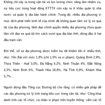
Không chỉ xảy ra trong vận tải và lực lượng chức năng làm nhiệm vụ,
sự tiêu cực trong hoạt động KTTTX còn xảy ra ở khâu quản lý nhà
nước và quản lý địa bàn hành chính. Trong đó, nhiều địa phương vì
mục đích phát triển kinh tế của mình đã không quan tâm xử lý xe quá
tải của địa phương, lãnh đạo chính quyền nhiều địa phương chưa quan
tâm chỉ đạo xe quá tải tìm cách vượt qua địa bàn tỉnh, dừng đậu ở hai
đầu trạm cân.
Bởi thế, số xe địa phương được kiểm tra rất khiêm tốn ở nhiều tỉnh,
như: Yên Bái với mức 1,8% (chỉ 1,0% xe vi phạm), Quảng Bình 2,9%,
Thừa Thiên - Huế 3,0%, Đà Nẵng 4,2%, Ninh Thuận 4%, Đắk Nông
4,3%, Ninh Bình 6%, Thanh Hóa 18,8%, Hà Tĩnh 6,9%, Khánh Hòa
5,7%...
Người đứng đầu Tổng cục Đường bộ cho rằng, có nhiều giải pháp để
các địa phương xử lý tình trạng tiêu cực trong vận tải, như: Công khai
danh tính các tổ chức, cá nhân vi phạm trên truyền thông; cấm các tổ