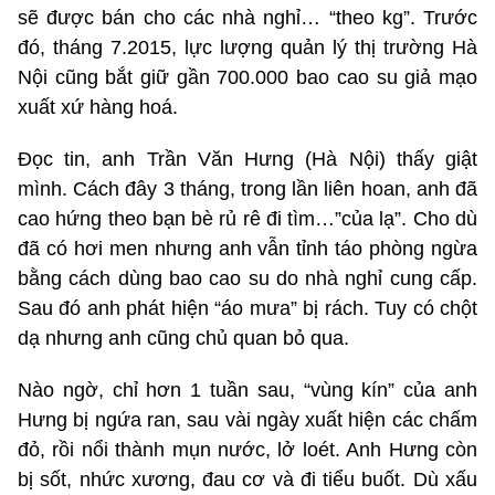
sẽ được bán cho các nhà nghỉ… “theo kg”. Trước
đó, tháng 7.2015, lực lượng quản lý thị trường Hà
Nội cũng bắt giữ gần 700.000 bao cao su giả mạo
xuất xứ hàng hoá.
Đọc tin, anh Trần Văn Hưng (Hà Nội) thấy giật
mình. Cách đây 3 tháng, trong lần liên hoan, anh đã
cao hứng theo bạn bè rủ rê đi tìm…”của lạ”. Cho dù
đã có hơi men nhưng anh vẫn tỉnh táo phòng ngừa
bằng cách dùng bao cao su do nhà nghỉ cung cấp.
Sau đó anh phát hiện “áo mưa” bị rách. Tuy có chột
dạ nhưng anh cũng chủ quan bỏ qua.
Nào ngờ, chỉ hơn 1 tuần sau, “vùng kín” của anh
Hưng bị ngứa ran, sau vài ngày xuất hiện các chấm
đỏ, rồi nổi thành mụn nước, lở loét. Anh Hưng còn
bị sốt, nhức xương, đau cơ và đi tiểu buốt. Dù xấu