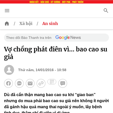
/
/
Xã hội
An sinh
Theo dõi Báo Thanh tra trên
Vợ chồng phát điên vì... bao cao su
giả
Thứ năm, 14/01/2016 - 10:58
Dù đã cẩn thận mang bao cao su khi “giao ban”
nhưng do mua phải bao cao su giả nên không ít người
đã gánh hậu quả mang thai ngoài ý muốn, lây bệnh
tình dục, thậm chí đi viện vì dị ứng.