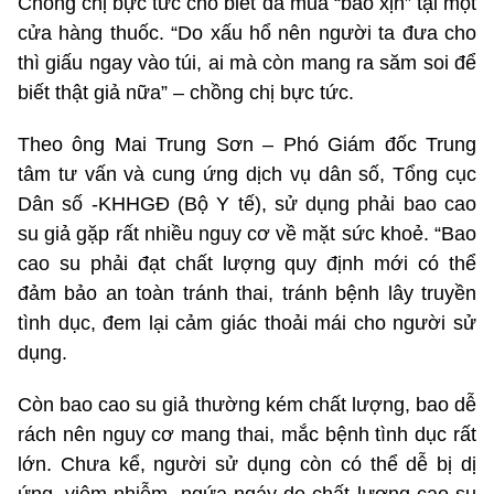
Chồng chị bực tức cho biết đã mua “bao xịn” tại một
cửa hàng thuốc. “Do xấu hổ nên người ta đưa cho
thì giấu ngay vào túi, ai mà còn mang ra săm soi để
biết thật giả nữa” – chồng chị bực tức.
Theo ông Mai Trung Sơn – Phó Giám đốc Trung
tâm tư vấn và cung ứng dịch vụ dân số, Tổng cục
Dân số -KHHGĐ (Bộ Y tế), sử dụng phải bao cao
su giả gặp rất nhiều nguy cơ về mặt sức khoẻ. “Bao
cao su phải đạt chất lượng quy định mới có thể
đảm bảo an toàn tránh thai, tránh bệnh lây truyền
tình dục, đem lại cảm giác thoải mái cho người sử
dụng.
Còn bao cao su giả thường kém chất lượng, bao dễ
rách nên nguy cơ mang thai, mắc bệnh tình dục rất
lớn. Chưa kể, người sử dụng còn có thể dễ bị dị