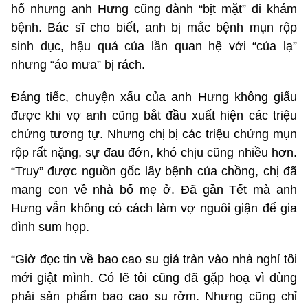
hổ nhưng anh Hưng cũng đành “bịt mặt” đi khám
bệnh. Bác sĩ cho biết, anh bị mắc bệnh mụn rộp
sinh dục, hậu quả của lần quan hệ với “của lạ”
nhưng “áo mưa” bị rách.
Đáng tiếc, chuyện xấu của anh Hưng không giấu
được khi vợ anh cũng bắt đầu xuất hiện các triệu
chứng tương tự. Nhưng chị bị các triệu chứng mụn
rộp rất nặng, sự đau đớn, khó chịu cũng nhiều hơn.
“Truy” được nguồn gốc lây bệnh của chồng, chị đã
mang con về nhà bố mẹ ở. Đã gần Tết mà anh
Hưng vẫn không có cách làm vợ nguôi giận để gia
đình sum họp.
“Giờ đọc tin về bao cao su giả tràn vào nhà nghỉ tôi
mới giật mình. Có lẽ tôi cũng đã gặp hoạ vì dùng
phải sản phẩm bao cao su rởm. Nhưng cũng chỉ