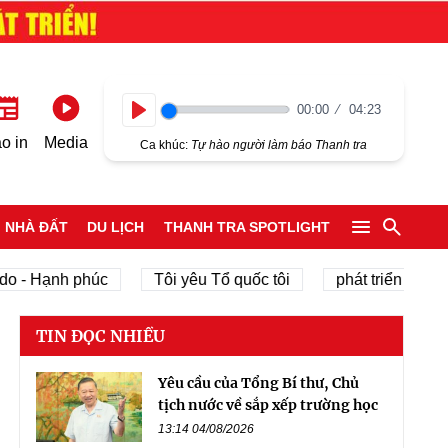
00:00
04:23
Play
o in
Media
Ca khúc:
Tự hào người làm báo Thanh tra
NHÀ ĐẤT
DU LỊCH
THANH TRA SPOTLIGHT
phúc
Tôi yêu Tổ quốc tôi
phát triển kinh tế tư nhân
TIN ĐỌC NHIỀU
Yêu cầu của Tổng Bí thư, Chủ
tịch nước về sắp xếp trường học
13:14 04/08/2026