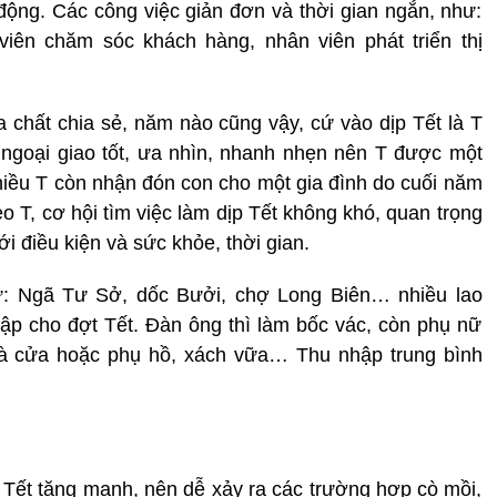
 động. Các công việc giản đơn và thời gian ngắn, như:
viên chăm sóc khách hàng, nhân viên phát triển thị
a chất chia sẻ, năm nào cũng vậy, cứ vào dịp Tết là T
u ngoại giao tốt, ưa nhìn, nhanh nhẹn nên T được một
hiều T còn nhận đón con cho một gia đình do cuối năm
 T, cơ hội tìm việc làm dịp Tết không khó, quan trọng
i điều kiện và sức khỏe, thời gian.
ư: Ngã Tư Sở, dốc Bưởi, chợ Long Biên… nhiều lao
ập cho đợt Tết. Đàn ông thì làm bốc vác, còn phụ nữ
hà cửa hoặc phụ hồ, xách vữa… Thu nhập trung bình
 Tết tăng mạnh, nên dễ xảy ra các trường hợp cò mồi,