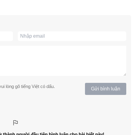
ui lòng gõ tiếng Việt có dấu.
Gửi bình luận
ở thành người đầu tiên bình luận cho bài biết này!