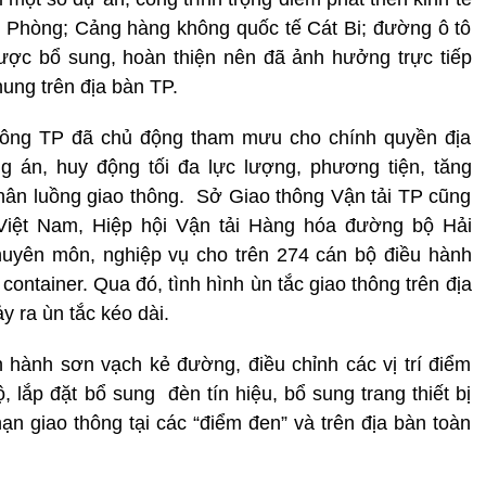
ải Phòng; Cảng hàng không quốc tế Cát Bi; đường ô tô
được bổ sung, hoàn thiện nên đã ảnh hưởng trực tiếp
hung trên địa bàn TP.
thông TP đã chủ động tham mưu cho chính quyền địa
g án, huy động tối đa lực lượng, phương tiện, tăng
ân luồng giao thông. Sở Giao thông Vận tải TP cũng
 Việt Nam, Hiệp hội Vận tải Hàng hóa đường bộ Hải
uyên môn, nghiệp vụ cho trên 274 cán bộ điều hành
e container. Qua đó, tình hình ùn tắc giao thông trên địa
 ra ùn tắc kéo dài.
n hành sơn vạch kẻ đường, điều chỉnh các vị trí điểm
 lắp đặt bổ sung đèn tín hiệu, bổ sung trang thiết bị
nạn giao thông tại các “điểm đen” và trên địa bàn toàn