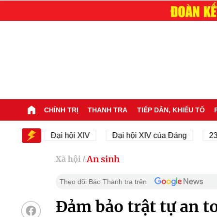
CHÍNH TRỊ
THANH TRA
TIẾP DÂN, KHIẾU TỐ
IV
Đại hội XIV
Đại hội XIV của Đảng
23/11/19
An sinh
Xã hội
/
Theo dõi Báo Thanh tra trên
Đảm bảo trật tự an t