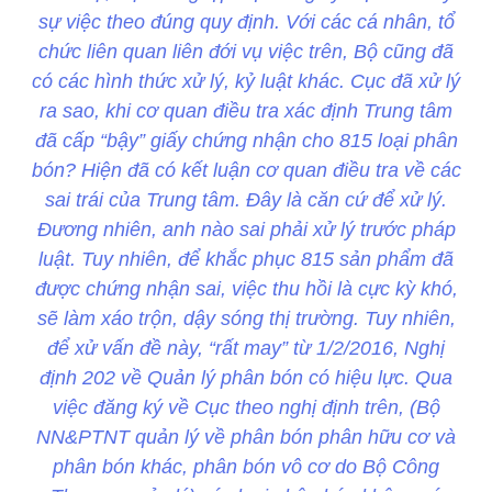
sự việc theo đúng quy định. Với các cá nhân, tổ
chức liên quan liên đới vụ việc trên, Bộ cũng đã
có các hình thức xử lý, kỷ luật khác. Cục đã xử lý
ra sao, khi cơ quan điều tra xác định Trung tâm
đã cấp “bậy” giấy chứng nhận cho 815 loại phân
bón? Hiện đã có kết luận cơ quan điều tra về các
sai trái của Trung tâm. Đây là căn cứ để xử lý.
Đương nhiên, anh nào sai phải xử lý trước pháp
luật. Tuy nhiên, để khắc phục 815 sản phẩm đã
được chứng nhận sai, việc thu hồi là cực kỳ khó,
sẽ làm xáo trộn, dậy sóng thị trường. Tuy nhiên,
để xử vấn đề này, “rất may” từ 1/2/2016, Nghị
định 202 về Quản lý phân bón có hiệu lực. Qua
việc đăng ký về Cục theo nghị định trên, (Bộ
NN&PTNT quản lý về phân bón phân hữu cơ và
phân bón khác, phân bón vô cơ do Bộ Công