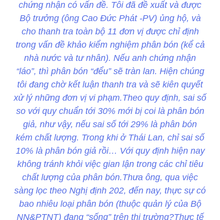
chứng nhận có vấn đề. Tôi đã đề xuất và được
Bộ trưởng (ông Cao Đức Phát -PV) ủng hộ, và
cho thanh tra toàn bộ 11 đơn vị được chỉ định
trong vấn đề khảo kiểm nghiệm phân bón (kể cả
nhà nước và tư nhân). Nếu anh chứng nhận
“láo”, thì phân bón “đểu” sẽ tràn lan. Hiện chúng
tôi đang chờ kết luận thanh tra và sẽ kiên quyết
xử lý những đơn vị vi phạm.Theo quy định, sai số
so với quy chuẩn tới 30% mới bị coi là phân bón
giả, như vậy, nếu sai số tới 29% là phân bón
kém chất lượng. Trong khi ở Thái Lan, chỉ sai số
10% là phân bón giả rồi… Với quy định hiện nay
không tránh khỏi việc gian lận trong các chỉ tiêu
chất lượng của phân bón.Thưa ông, qua việc
sàng lọc theo Nghị định 202, đến nay, thực sự có
bao nhiêu loại phân bón (thuộc quản lý của Bộ
NN&PTNT) đang “sống” trên thị trường?Thực tế