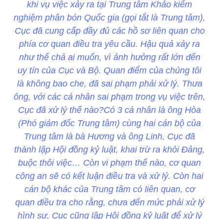
khi vụ việc xảy ra tại Trung tâm Khảo kiểm
nghiệm phân bón Quốc gia (gọi tắt là Trung tâm),
Cục đã cung cấp đầy đủ các hồ sơ liên quan cho
phía cơ quan điều tra yêu cầu. Hậu quả xảy ra
như thế chả ai muốn, vì ảnh hưởng rất lớn đến
uy tín của Cục và Bộ. Quan điểm của chúng tôi
là không bao che, đã sai phạm phải xử lý. Thưa
ông, với các cá nhân sai phạm trong vụ việc trên,
Cục đã xử lý thế nào?Có 3 cá nhân là ông Hòa
(Phó giám đốc Trung tâm) cùng hai cán bộ của
Trung tâm là bà Hương và ông Linh, Cục đã
thành lập Hội đồng kỷ luật, khai trừ ra khỏi Đảng,
buộc thôi việc… Còn vi phạm thế nào, cơ quan
công an sẽ có kết luận điều tra và xử lý. Còn hai
cán bộ khác của Trung tâm có liên quan, cơ
quan điều tra cho rằng, chưa đến mức phải xử lý
hình sự, Cục cũng lập Hội đồng kỷ luật để xử lý