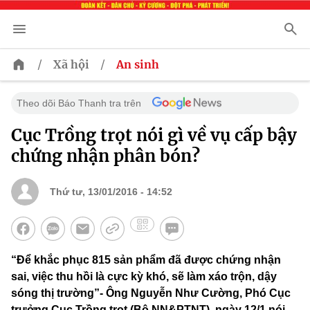
/
/
Xã hội
An sinh
Theo dõi Báo Thanh tra trên
Cục Trồng trọt nói gì về vụ cấp bậy
chứng nhận phân bón?
Thứ tư, 13/01/2016 - 14:52
“Để khắc phục 815 sản phẩm đã được chứng nhận
sai, việc thu hồi là cực kỳ khó, sẽ làm xáo trộn, dậy
sóng thị trường”- Ông Nguyễn Như Cường, Phó Cục
trưởng Cục Trồng trọt (Bộ NN&PTNT), ngày 12/1 nói