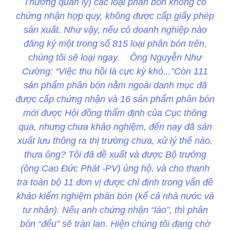
Thương quản lý) các loại phân bón không có
chứng nhận hợp quy, không được cấp giấy phép
sản xuất. Như vậy, nếu có doanh nghiệp nào
đăng ký một trong số 815 loại phân bón trên,
chúng tôi sẽ loại ngay. Ông Nguyễn Như
Cường: “Việc thu hồi là cực kỳ khó...”Còn 111
sản phẩm phân bón nằm ngoài danh mục đã
được cấp chứng nhận và 16 sản phẩm phân bón
mới được Hội đồng thẩm định của Cục thông
qua, nhưng chưa khảo nghiệm, đến nay đã sản
xuất lưu thông ra thị trường chưa, xử lý thế nào,
thưa ông? Tôi đã đề xuất và được Bộ trưởng
(ông Cao Đức Phát -PV) ủng hộ, và cho thanh
tra toàn bộ 11 đơn vị được chỉ định trong vấn đề
khảo kiểm nghiệm phân bón (kể cả nhà nước và
tư nhân). Nếu anh chứng nhận “láo”, thì phân
bón “đểu” sẽ tràn lan. Hiện chúng tôi đang chờ