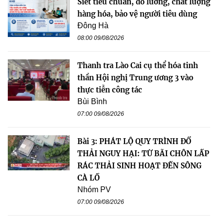
Siết tiêu chuẩn, đo lường, chất lượng
hàng hóa, bảo vệ người tiêu dùng
Đông Hà
08:00 09/08/2026
Thanh tra Lào Cai cụ thể hóa tinh
thần Hội nghị Trung ương 3 vào
thực tiễn công tác
Bùi Bình
07:00 09/08/2026
Bài 3: PHÁT LỘ QUY TRÌNH ĐỔ
THẢI NGUY HẠI: TỪ BÃI CHÔN LẤP
RÁC THẢI SINH HOẠT ĐẾN SÔNG
CÀ LỒ
Nhóm PV
07:00 09/08/2026