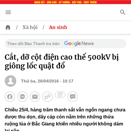
/
/
Xã hội
An sinh
Theo dõi Báo Thanh tra trên
Cắt, dỡ cột điện cao thế 500kV bị
giông lốc quật đổ
Thứ ba, 26/04/2016 - 10:17
Chiều 25/4, hàng trăm thanh sắt vẫn ngổn ngang chưa
được thu dọn, dây cáp còn nằm trên những thửa
ruộng lúa ở Bắc Giang khiến nhiều người không dám
lại gần.