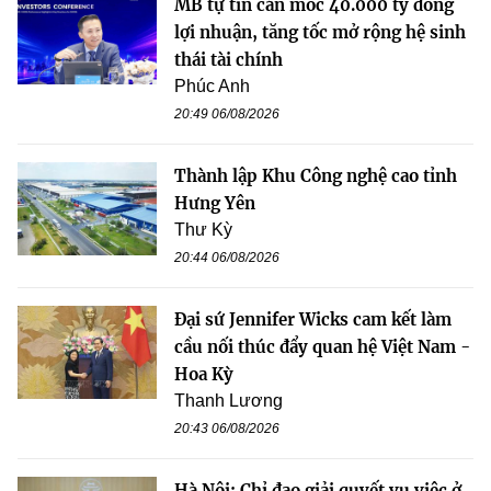
MB tự tin cán mốc 40.000 tỷ đồng
lợi nhuận, tăng tốc mở rộng hệ sinh
thái tài chính
Phúc Anh
20:49 06/08/2026
Thành lập Khu Công nghệ cao tỉnh
Hưng Yên
Thư Kỳ
20:44 06/08/2026
Đại sứ Jennifer Wicks cam kết làm
cầu nối thúc đẩy quan hệ Việt Nam -
Hoa Kỳ
Thanh Lương
20:43 06/08/2026
Hà Nội: Chỉ đạo giải quyết vụ việc ở