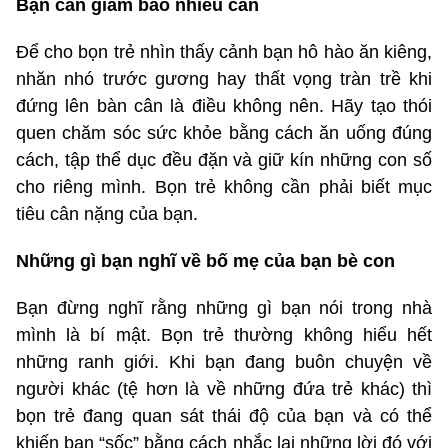
Bạn cần giảm bao nhiêu cân
Để cho bọn trẻ nhìn thấy cảnh bạn hô hào ăn kiêng,
nhăn nhó trước gương hay thất vọng tràn trề khi
đứng lên bàn cân là điều không nên. Hãy tạo thói
quen chăm sóc sức khỏe bằng cách ăn uống đúng
cách, tập thể dục đều đặn và giữ kín những con số
cho riêng mình. Bọn trẻ không cần phải biết mục
tiêu cân nặng của bạn.
Những gì bạn nghĩ về bố mẹ của bạn bè con
Bạn đừng nghĩ rằng những gì bạn nói trong nhà
mình là bí mật. Bọn trẻ thường không hiểu hết
những ranh giới. Khi bạn đang buôn chuyện về
người khác (tệ hơn là về những đứa trẻ khác) thì
bọn trẻ đang quan sát thái độ của bạn và có thể
khiến bạn “sốc” bằng cách nhắc lại những lời đó với