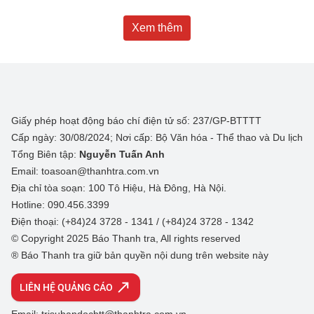
Xem thêm
Giấy phép hoạt động báo chí điện tử số: 237/GP-BTTTT
Cấp ngày: 30/08/2024; Nơi cấp: Bộ Văn hóa - Thể thao và Du lịch
Tổng Biên tập:
Nguyễn Tuấn Anh
Email: toasoan@thanhtra.com.vn
Địa chỉ tòa soạn: 100 Tô Hiệu, Hà Đông, Hà Nội.
Hotline: 090.456.3399
Điện thoại: (+84)24 3728 - 1341 / (+84)24 3728 - 1342
© Copyright 2025 Báo Thanh tra, All rights reserved
® Báo Thanh tra giữ bản quyền nội dung trên website này
LIÊN HỆ QUẢNG CÁO
Email: trisubandocbtt@thanhtra.com.vn