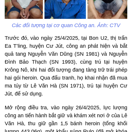
Các đối tượng tại cơ quan Công an. Ảnh: CTV
Trước đó, vào ngày 25/4/2025, tại Bon U2, thị trấn
Ea T’ling, huyện Cư Jút, công an phát hiện và bắt
quả tang Nguyễn Văn Dũng (SN 1981) và Nguyễn
Đình Bảo Thạch (SN 1993), cùng trú tại huyện
Krông Nô, khi hai đối tượng đang tàng trữ trái phép
hai gói heroin. Qua đấu tranh, họ khai nhận đã mua
ma túy từ Lê Văn Hà (SN 1971), trú tại huyện Cư
Jút, để sử dụng.
Mở rộng điều tra, vào ngày 26/4/2025, lực lượng
công an tiến hành bắt giữ và khám xét nơi ở của Lê
Văn Hà, thu giữ gần 1,5 bánh heroin (tổng khối
lượng 443,06g), một khẩu súng Rulo (đã mở khóa