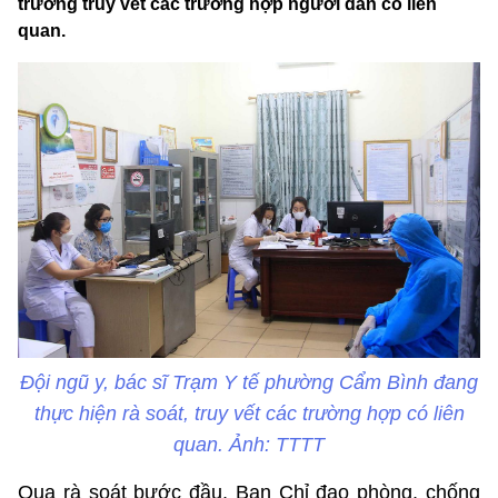
trương truy vết các trường hợp người dân có liên
quan.​
Đội ngũ y, bác sĩ Trạm Y tế phường Cẩm Bình đang
thực hiện rà soát, truy vết các trường hợp có liên
quan. Ảnh: TTTT
Qua rà soát bước đầu, Ban Chỉ đạo phòng, chống