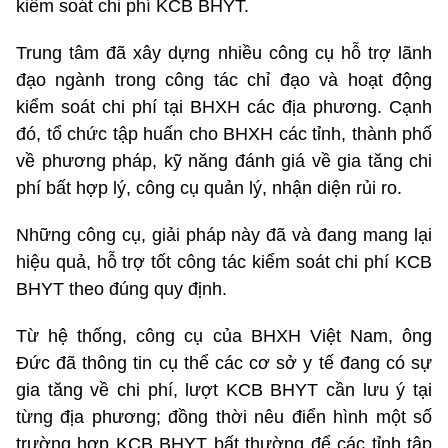
kiểm soát chi phí KCB BHYT.
Trung tâm đã xây dựng nhiều công cụ hỗ trợ lãnh
đạo ngành trong công tác chỉ đạo và hoạt động
kiểm soát chi phí tại BHXH các địa phương. Cạnh
đó, tổ chức tập huấn cho BHXH các tỉnh, thành phố
về phương pháp, kỹ năng đánh giá về gia tăng chi
phí bất hợp lý, công cụ quản lý, nhận diện rủi ro.
Những công cụ, giải pháp này đã và đang mang lại
hiệu quả, hỗ trợ tốt công tác kiểm soát chi phí KCB
BHYT theo đúng quy định.
Từ hệ thống, công cụ của BHXH Việt Nam, ông
Đức đã thông tin cụ thể các cơ sở y tế đang có sự
gia tăng về chi phí, lượt KCB BHYT cần lưu ý tại
từng địa phương; đồng thời nêu điển hình một số
trường hợp KCB BHYT bất thường để các tỉnh tập