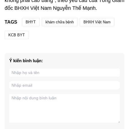
không phải cào bằng”, theo yêu cầu của Tổng Giám
đốc BHXH Việt Nam Nguyễn Thế Mạnh.
TAGS
BHYT
khám chữa bệnh
BHXH Việt Nam
KCB BYT
Ý kiến bình luận: