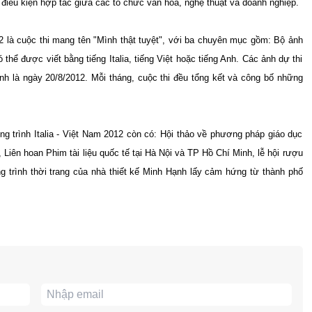
 điều kiện hợp tác giữa các tổ chức văn hóa, nghệ thuật và doanh nghiệp.
12 là cuộc thi mang tên "Mình thật tuyệt", với ba chuyên mục gồm: Bộ ảnh
thể được viết bằng tiếng Italia, tiếng Việt hoặc tiếng Anh. Các ảnh dự thi
ảnh là ngày 20/8/2012. Mỗi tháng, cuộc thi đều tổng kết và công bố những
ng trình Italia - Việt Nam 2012 còn có: Hội thảo về phương pháp giáo dục
, Liên hoan Phim tài liệu quốc tế tại Hà Nội và TP Hồ Chí Minh, lễ hội rượu
 trình thời trang của nhà thiết kế Minh Hạnh lấy cảm hứng từ thành phố