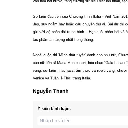
văn hóa hai nước, tăng cường sự hiểu biết lẫn nhau, tạo
Sự kiện đầu tiên của Chương trình Italia - Việt Nam 20
đẹp, suy ngẫm hay hoặc câu chuyện thú vị. Bài dự thi có 
gửi với độ phân dải trung bình... Hạn cuối nhận bài và 
tác phẩm ấn tượng nhất trong tháng.
Ngoài cuộc thi “Mình thật tuyệt” dành cho phụ nữ, Chươ
của nữ tiến sĩ Maria Montessori, hòa nhạc “Gala Italiano”
vang, sự kiện nhạc jazz, ẩm thực và rượu vang, chương
Venice và Tuần lễ Thời trang Italia.
Nguyễn Thanh
Ý kiến bình luận: