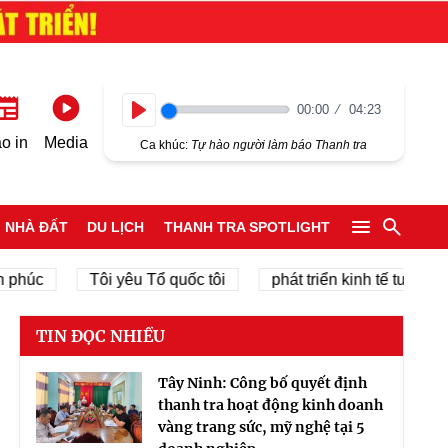
00:00
04:23
Play
o in
Media
Ca khúc:
Tự hào người làm báo Thanh tra
NHÀ ĐẤT
DU LỊCH
THANH TRA SPOTLIGHT
Tôi yêu Tổ quốc tôi
phát triển kinh tế tư nhân
TIN ĐỌC NHIỀU
Tây Ninh: Công bố quyết định
thanh tra hoạt động kinh doanh
vàng trang sức, mỹ nghệ tại 5