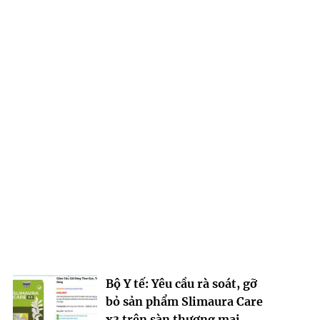
Bộ Y tế: Yêu cầu rà soát, gỡ
bỏ sản phẩm Slimaura Care
x3 trên sàn thương mại