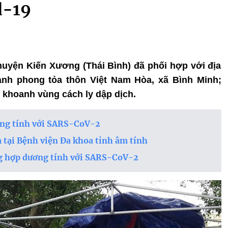
d-19
 huyện Kiến Xương (Thái Bình) đã phối hợp với địa
ành phong tỏa thôn Việt Nam Hòa, xã Bình Minh;
, khoanh vùng cách ly dập dịch.
ơng tính với SARS-CoV-2
 tại Bệnh viện Đa khoa tỉnh âm tính
g hợp dương tính với SARS-CoV-2