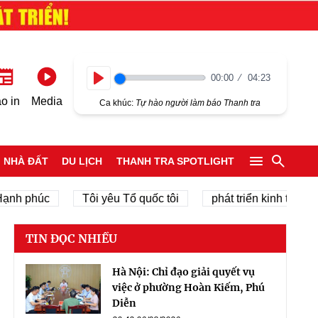
00:00
04:23
Play
o in
Media
Ca khúc:
Tự hào người làm báo Thanh tra
NHÀ ĐẤT
DU LỊCH
THANH TRA SPOTLIGHT
phúc
Tôi yêu Tổ quốc tôi
phát triển kinh tế tư nhân
TIN ĐỌC NHIỀU
Hà Nội: Chỉ đạo giải quyết vụ
việc ở phường Hoàn Kiếm, Phú
Diễn