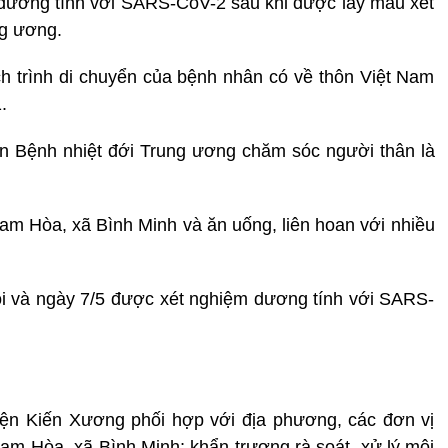
 dương tính với SARS-CoV-2 sau khi được lấy mẫu xét
ng ương.
ịch trình di chuyển của bệnh nhân có về thôn Việt Nam
.
n Bệnh nhiệt đới Trung ương chăm sóc người thân là
Nam Hòa, xã Bình Minh và ăn uống, liên hoan với nhiều
ội và ngày 7/5 được xét nghiệm dương tính với SARS-
yện Kiến Xương phối hợp với địa phương, các đơn vị
Nam Hòa, xã Bình Minh; khẩn trương rà soát, xử lý môi