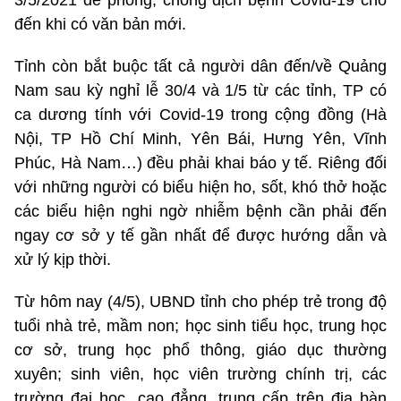
3/5/2021 để phòng, chống dịch bệnh Covid-19 cho
đến khi có văn bản mới.
Tỉnh còn bắt buộc tất cả người dân đến/về Quảng
Nam sau kỳ nghỉ lễ 30/4 và 1/5 từ các tỉnh, TP có
ca dương tính với Covid-19 trong cộng đồng (Hà
Nội, TP Hồ Chí Minh, Yên Bái, Hưng Yên, Vĩnh
Phúc, Hà Nam…) đều phải khai báo y tế. Riêng đối
với những người có biểu hiện ho, sốt, khó thở hoặc
các biểu hiện nghi ngờ nhiễm bệnh cần phải đến
ngay cơ sở y tế gần nhất để được hướng dẫn và
xử lý kịp thời.
Từ hôm nay (4/5), UBND tỉnh cho phép trẻ trong độ
tuổi nhà trẻ, mầm non; học sinh tiểu học, trung học
cơ sở, trung học phổ thông, giáo dục thường
xuyên; sinh viên, học viên trường chính trị, các
trường đại học, cao đẳng, trung cấp trên địa bàn