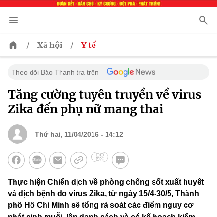
/
/
Xã hội
Y tế
Theo dõi Báo Thanh tra trên
Tăng cường tuyên truyền về virus
Zika đến phụ nữ mang thai
Thứ hai, 11/04/2016 - 14:12
Thực hiện Chiến dịch về phòng chống sốt xuất huyết
và dịch bệnh do virus Zika, từ ngày 15/4-30/5, Thành
phố Hồ Chí Minh sẽ tổng rà soát các điểm nguy cơ
phát sinh muỗi, lập danh sách và có kế hoạch kiểm