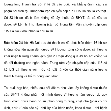
lượng lớn, Thanh tra Sở Y tế đã vào cuộc và khẳng định, các sai
phạm nói trên tại Trung tâm vận chuyển cấp cứu 115 Hà Nội là có thật.
Có 33 hồ sơ đã bị làm khống để lấy thuốc từ BHYT, tất cả đều do
dược sỹ Lê Thị Thu Hương (cán bộ Trung tâm Vận chuyển cấp cứu
115 Hà Nội) khai nhận là chủ mưu.
Bảo hiểm Xã hội Hà Nội sau đó thanh tra đã phát hiện thêm 16 hồ sơ
khống nữa liên quan đến dược sỹ Hương, tổng cộng dược sỹ Hương
khai nhận hưởng chênh lệch gần 20 triệu đồng qua 49 hồ sơ khống và
đã bồi thường cho ngân sách. Trung tâm vận chuyển cấp cứu 115 đã
kỷ luật bà Hương với mức kỷ luật là kéo dài thời gian nâng lương
thêm 6 tháng và bố trí công việc khác.
Tại buổi họp báo, nhiều câu hỏi đặt ra như việc lấy khống được thuốc
của BHYT không phải một mình dược sĩ Hương làm được, do quy
trình khám chữa bệnh có sự phân công rõ ràng, chặt chẽ (phải có chỉ
định, chữ kí của bác sỹ, chữ ký của bệnh nhân, khoa dược… thì bệnh