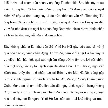
115 trước sai phạm của nhân viên, ông Tụ cho biết: Sau khi xảy ra sự
việc, Trung tâm đã họp kiểm điểm, ông Nam đã đứng ra nhận khuyết
điểm để xảy ra tình trạng này là do sức khỏe có vấn đề. Theo ông Tụ,
ông Nam đã xin nghỉ hưu trước tuổi, nhưng do đang có liên quan đến
vụ việc nên đơn xin nghỉ hưu của ông Nam vẫn chưa được chấp nhận
và hiện tại ông này vẫn đang đương chức.
Đây không phải là lần đầu tiên Sở Y tế Hà Nội gây bức xúc vì xử lý
quá nhẹ các vụ việc chấn động. Trước đó, năm 2013, tại Hà Nội xảy ra
vụ việc nhân bản kết quả xét nghiệm động trời nhằm thu lợi bất chính
của một số y, bác sỹ tại Bệnh viện Đa khoa Hoài Đức. Hay vụ nghi vấn
đánh tráo thủy tinh thể nhân tạo tại Bệnh viện Mắt Hà Nội cũng gây
bức xúc khi người tố cáo bị coi là tội đồ. Và vụ Phòng khám Trung
Quốc Maria sai phạm nhiều lần dẫn đến gây chết người nhưng không
được xử lý sớm từ những sai phạm đầu tiên. Để xảy ra những vụ việc
như thế này, có lẽ ngành Y tế Hà Nội nên xem lại khả năng và trách
nhiệm của mình.