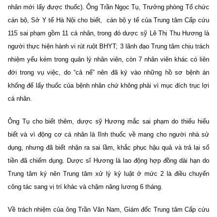
nhân mới lấy được thuốc). Ông Trần Ngọc Tụ, Trưởng phòng Tổ chức
cán bộ, Sở Y tế Hà Nội cho biết, cán bộ y tế của Trung tâm Cấp cứu
115 sai phạm gồm 11 cá nhân, trong đó dược sỹ Lê Thị Thu Hương là
người thực hiện hành vi rút ruột BHYT; 3 lãnh đạo Trung tâm chịu trách
nhiệm yếu kém trong quản lý nhân viên, còn 7 nhân viên khác có liên
đới trong vụ việc, do “cả nể” nên đã ký vào những hồ sơ bệnh án
khống để lấy thuốc của bệnh nhân chứ không phải vì mục đích trục lợi
cá nhân.
Ông Tụ cho biết thêm, dược sỹ Hương mắc sai phạm do thiếu hiểu
biết và vì động cơ cá nhân là lĩnh thuốc về mang cho người nhà sử
dụng, nhưng đã biết nhận ra sai lầm, khắc phục hậu quả và trả lại số
tiền đã chiếm dụng. Dược sĩ Hương là lao động hợp đồng dài hạn do
Trung tâm ký nên Trung tâm xử lý kỷ luật ở mức 2 là điều chuyển
công tác sang vị trí khác và chậm nâng lương 6 tháng.
Về trách nhiệm của ông Trần Văn Nam, Giám đốc Trung tâm Cấp cứu