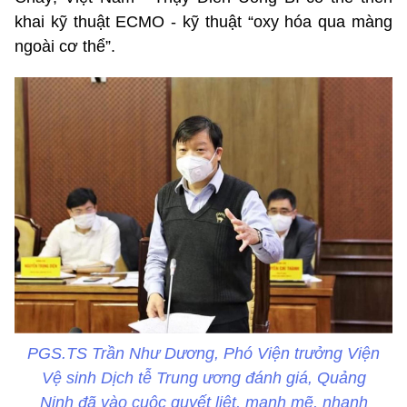
khai kỹ thuật ECMO - kỹ thuật “oxy hóa qua màng
ngoài cơ thể”.
PGS.TS Trần Như Dương, Phó Viện trưởng Viện
Vệ sinh Dịch tễ Trung ương đánh giá, Quảng
Ninh đã vào cuộc quyết liệt, mạnh mẽ, nhanh