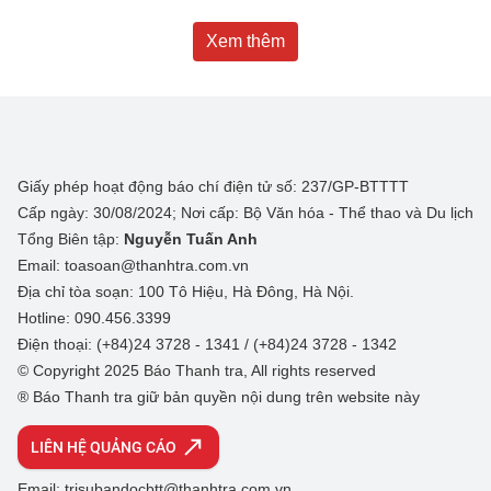
Xem thêm
Giấy phép hoạt động báo chí điện tử số: 237/GP-BTTTT
Cấp ngày: 30/08/2024; Nơi cấp: Bộ Văn hóa - Thể thao và Du lịch
Tổng Biên tập:
Nguyễn Tuấn Anh
Email: toasoan@thanhtra.com.vn
Địa chỉ tòa soạn: 100 Tô Hiệu, Hà Đông, Hà Nội.
Hotline: 090.456.3399
Điện thoại: (+84)24 3728 - 1341 / (+84)24 3728 - 1342
© Copyright 2025 Báo Thanh tra, All rights reserved
® Báo Thanh tra giữ bản quyền nội dung trên website này
LIÊN HỆ QUẢNG CÁO
Email: trisubandocbtt@thanhtra.com.vn