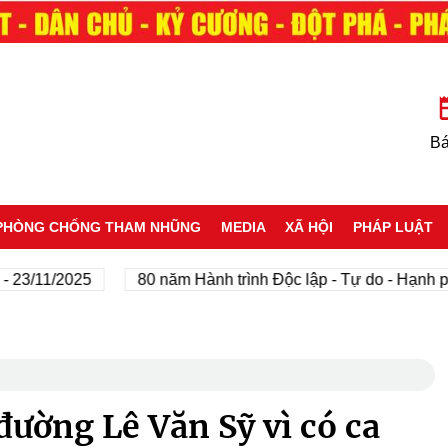
Bá
PHÒNG CHỐNG THAM NHŨNG
MEDIA
XÃ HỘI
PHÁP LUẬT
1/2025
80 năm Hành trình Độc lập - Tự do - Hạnh phúc
ường Lê Văn Sỹ vì có ca