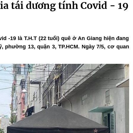
a tái dương tính Covid - 19
vid -19 là T.H.T (22 tuổi) quê ở An Giang hiện đang
ỹ, phường 13, quận 3, TP.HCM. Ngày 7/5, cơ quan