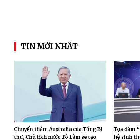
TIN MỚI NHẤT
Chuyến thăm Australia của Tổng Bí
Tọa đàm “
thư, Chủ tịch nước Tô Lâm sẽ tạo
hệ sinh th