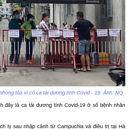
hong tỏa vì có ca tái dương tính Covid - 19. Ảnh: NQ
nh đây là ca tái dương tính Covid-19 ở số bệnh nhân
h ly sau nhập cảnh từ Campuchia và điều trị tại Hà