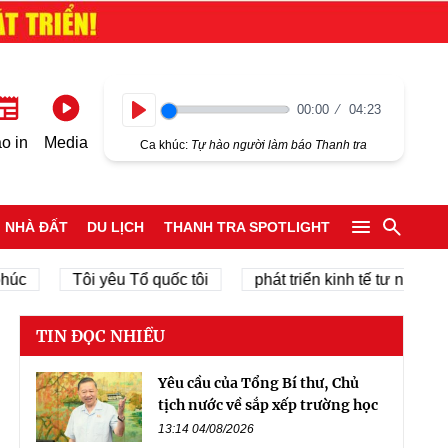
00:00
04:23
Play
o in
Media
Ca khúc:
Tự hào người làm báo Thanh tra
NHÀ ĐẤT
DU LỊCH
THANH TRA SPOTLIGHT
Tôi yêu Tổ quốc tôi
phát triển kinh tế tư nhân
ch
TIN ĐỌC NHIỀU
Yêu cầu của Tổng Bí thư, Chủ
tịch nước về sắp xếp trường học
13:14 04/08/2026