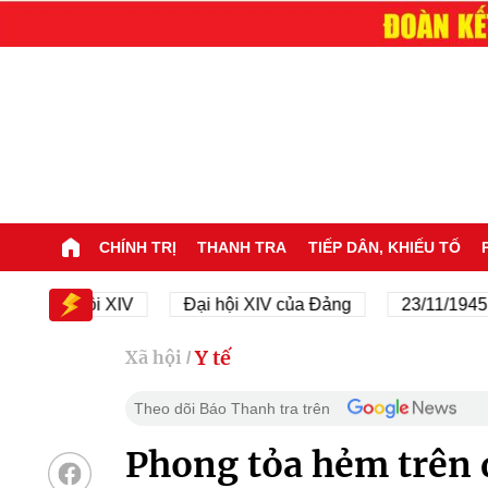
CHÍNH TRỊ
THANH TRA
TIẾP DÂN, KHIẾU TỐ
ại hội XIV
Đại hội XIV của Đảng
23/11/1945 - 23/1
Y tế
Xã hội
/
Theo dõi Báo Thanh tra trên
Phong tỏa hẻm trên đ