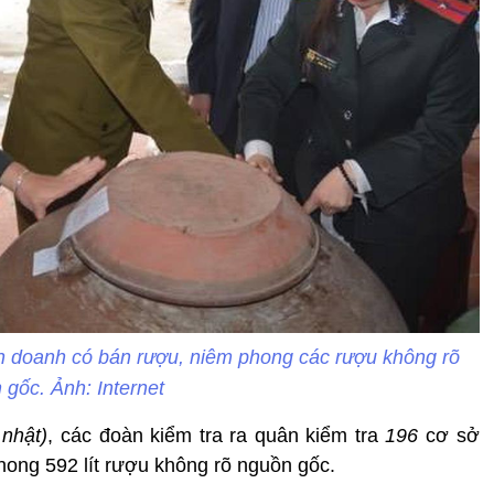
nh doanh có bán rượu, niêm phong các rượu không rõ
 gốc. Ảnh: Internet
 nhật)
, các đoàn kiểm tra ra quân kiểm tra
196
cơ sở
hong 592 lít rượu không rõ nguồn gốc.