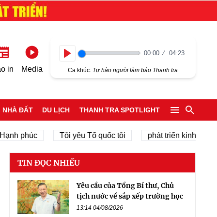
00:00
04:23
Play
o in
Media
Ca khúc:
Tự hào người làm báo Thanh tra
NHÀ ĐẤT
DU LỊCH
THANH TRA SPOTLIGHT
phúc
Tôi yêu Tổ quốc tôi
phát triển kinh tế tư nhân
TIN ĐỌC NHIỀU
Yêu cầu của Tổng Bí thư, Chủ
tịch nước về sắp xếp trường học
13:14 04/08/2026