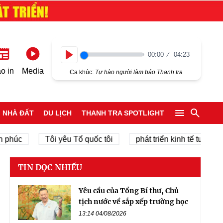
00:00
04:23
Play
o in
Media
Ca khúc:
Tự hào người làm báo Thanh tra
NHÀ ĐẤT
DU LỊCH
THANH TRA SPOTLIGHT
Tôi yêu Tổ quốc tôi
phát triển kinh tế tư nhân
TIN ĐỌC NHIỀU
Yêu cầu của Tổng Bí thư, Chủ
tịch nước về sắp xếp trường học
13:14 04/08/2026