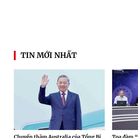
TIN MỚI NHẤT
Chuyến thăm Australia của Tổng Bí
Tọa đàm “