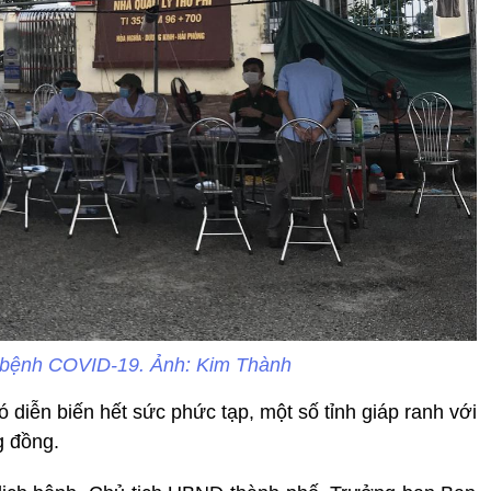
h bệnh COVID-19. Ảnh: Kim Thành
 diễn biến hết sức phức tạp, một số tỉnh giáp ranh với
g đồng.