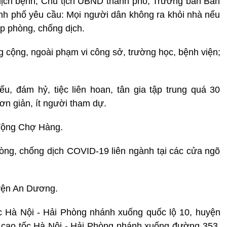
 dịch bệnh, Chủ tịch UBND thành phố, Trưởng ban Ban
h phố yêu cầu: Mọi người dân không ra khỏi nhà nếu
áp phòng, chống dịch.
g cộng, ngoài phạm vi công sở, trường học, bệnh viện;
u, đám hỷ, tiệc liên hoan, tân gia tập trung quá 30
ơn giản, ít người tham dự.
động Chợ Hàng.
òng, chống dịch COVID-19 liên ngành tại các cửa ngõ
yện An Dương.
c Hà Nội - Hải Phòng nhánh xuống quốc lộ 10, huyện
g cao tốc Hà Nội - Hải Phòng nhánh xuống đường 353,