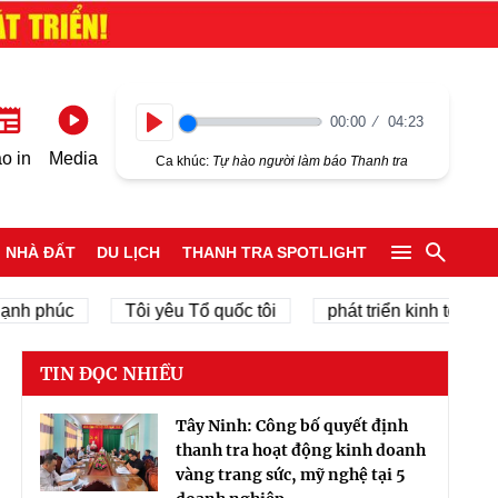
00:00
04:23
Play
o in
Media
Ca khúc:
Tự hào người làm báo Thanh tra
NHÀ ĐẤT
DU LỊCH
THANH TRA SPOTLIGHT
phúc
Tôi yêu Tổ quốc tôi
phát triển kinh tế tư nhân
TIN ĐỌC NHIỀU
Tây Ninh: Công bố quyết định
thanh tra hoạt động kinh doanh
vàng trang sức, mỹ nghệ tại 5