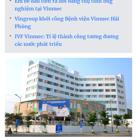
Em bé đầu tiên ra đời bằng thụ tinh ống
nghiệm tại Vinmec
Vingroup khởi công Bệnh viện Vinmec Hải
Phòng
IVF Vinmec: Tỉ lệ thành công tương đương
các nước phát triển