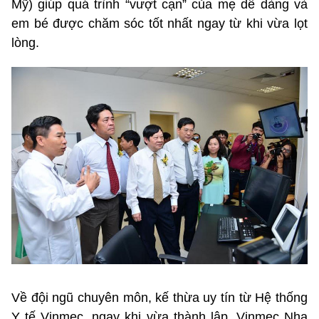
Mỹ) giúp quá trình “vượt cạn” của mẹ dễ dàng và
em bé được chăm sóc tốt nhất ngay từ khi vừa lọt
lòng.
Về đội ngũ chuyên môn, kế thừa uy tín từ Hệ thống
Y tế Vinmec, ngay khi vừa thành lập, Vinmec Nha