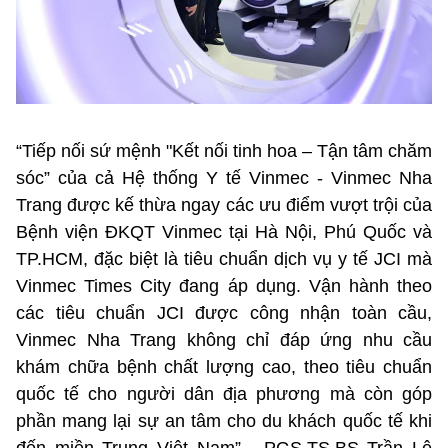
“Tiếp nối sứ mệnh "Kết nối tinh hoa – Tận tâm chăm
sóc” của cả Hệ thống Y tế Vinmec - Vinmec Nha
Trang được kế thừa ngay các ưu điểm vượt trội của
Bệnh viện ĐKQT Vinmec tại Hà Nội, Phú Quốc và
TP.HCM, đặc biệt là tiêu chuẩn dịch vụ y tế JCI mà
Vinmec Times City đang áp dụng. Vận hành theo
các tiêu chuẩn JCI được công nhận toàn cầu,
Vinmec Nha Trang không chỉ đáp ứng nhu cầu
khám chữa bệnh chất lượng cao, theo tiêu chuẩn
quốc tế cho người dân địa phương mà còn góp
phần mang lại sự an tâm cho du khách quốc tế khi
đến miền Trung Việt Nam” - PGS.TS.BS Trần Lê