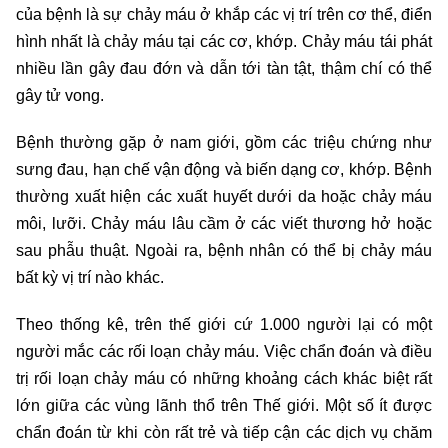
của bệnh là sự chảy máu ở khắp các vị trí trên cơ thể, điển
hình nhất là chảy máu tại các cơ, khớp. Chảy máu tái phát
nhiều lần gây đau đớn và dẫn tới tàn tật, thậm chí có thể
gây tử vong.
Bệnh thường gặp ở nam giới, gồm các triệu chứng như
sưng đau, hạn chế vận động và biến dạng cơ, khớp. Bệnh
thường xuất hiện các xuất huyết dưới da hoặc chảy máu
môi, lưỡi. Chảy máu lâu cầm ở các viết thương hở hoặc
sau phẫu thuật. Ngoài ra, bệnh nhân có thể bị chảy máu
bất kỳ vị trí nào khác.
Theo thống kê, trên thế giới cứ 1.000 người lại có một
người mắc các rối loạn chảy máu. Việc chẩn đoán và điều
trị rối loạn chảy máu có những khoảng cách khác biệt rất
lớn giữa các vùng lãnh thổ trên Thế giới. Một số ít được
chẩn đoán từ khi còn rất trẻ và tiếp cận các dịch vụ chăm