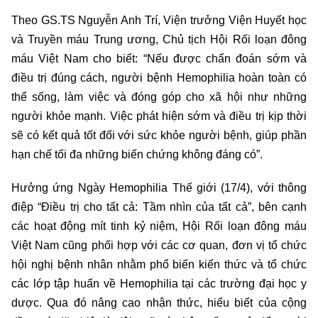
Theo GS.TS Nguyễn Anh Trí, Viện trưởng Viện Huyết học
và Truyền máu Trung ương, Chủ tịch Hội Rối loạn đông
máu Việt Nam cho biết: “Nếu được chẩn đoán sớm và
điều trị đúng cách, người bệnh Hemophilia hoàn toàn có
thể sống, làm việc và đóng góp cho xã hội như những
người khỏe mạnh. Việc phát hiện sớm và điều trị kịp thời
sẽ có kết quả tốt đối với sức khỏe người bệnh, giúp phần
hạn chế tối đa những biến chứng không đáng có”.
Hưởng ứng Ngày Hemophilia Thế giới (17/4), với thông
điệp “Điều trị cho tất cả: Tầm nhìn của tất cả”, bên cạnh
các hoạt động mít tinh kỷ niệm, Hội Rối loạn đông máu
Việt Nam cũng phối hợp với các cơ quan, đơn vị tổ chức
hội nghị bệnh nhân nhằm phổ biến kiến thức và tổ chức
các lớp tập huấn về Hemophilia tại các trường đại học y
dược. Qua đó nâng cao nhận thức, hiểu biết của cộng