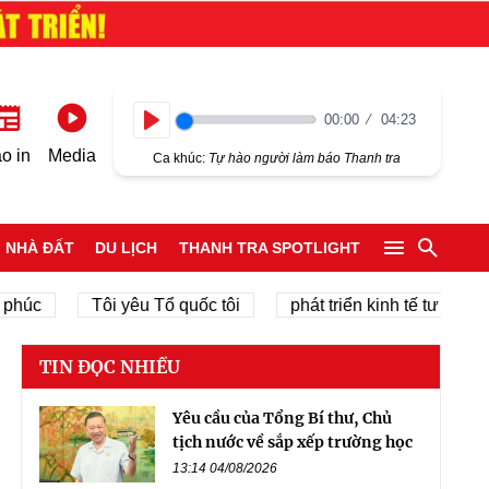
00:00
04:23
Play
o in
Media
Ca khúc:
Tự hào người làm báo Thanh tra
NHÀ ĐẤT
DU LỊCH
THANH TRA SPOTLIGHT
Tôi yêu Tổ quốc tôi
phát triển kinh tế tư nhân
c
TIN ĐỌC NHIỀU
Yêu cầu của Tổng Bí thư, Chủ
tịch nước về sắp xếp trường học
13:14 04/08/2026