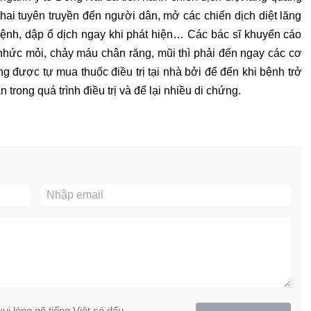
n khai tuyên truyền đến người dân, mở các chiến dịch diệt lăng
 bệnh, dập ổ dịch ngay khi phát hiện… Các bác sĩ khuyến cáo
nhức mỏi, chảy máu chân răng, mũi thì phải đến ngay các cơ
g được tự mua thuốc điều trị tại nhà bởi để đến khi bệnh trở
trong quá trình điều trị và để lại nhiều di chứng.
ui lòng gõ tiếng Việt có dấu.