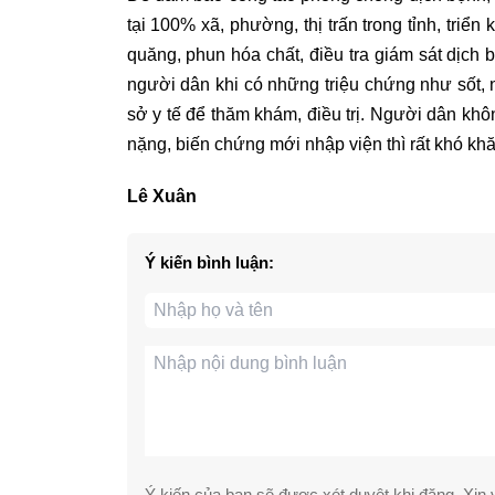
tại 100% xã, phường, thị trấn trong tỉnh, triể
quăng, phun hóa chất, điều tra giám sát dịch
người dân khi có những triệu chứng như sốt, 
sở y tế để thăm khám, điều trị. Người dân khôn
nặng, biến chứng mới nhập viện thì rất khó khăn 
Lê Xuân
Ý kiến bình luận:
Ý kiến của bạn sẽ được xét duyệt khi đăng. Xin v