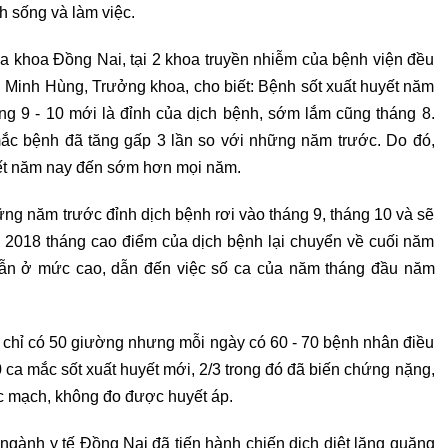
h sống và làm việc.
a khoa Đồng Nai, tại 2 khoa truyền nhiễm của bệnh viện đều
g Minh Hùng, Trưởng khoa, cho biết: Bệnh sốt xuất huyết năm
g 9 - 10 mới là đỉnh của dịch bệnh, sớm lắm cũng tháng 8.
mắc bệnh đã tăng gấp 3 lần so với những năm trước. Do đó,
uyết năm nay đến sớm hơn mọi năm.
ững năm trước đỉnh dịch bệnh rơi vào tháng 9, tháng 10 và sẽ
 2018 tháng cao điểm của dịch bệnh lại chuyển về cuối năm
 vẫn ở mức cao, dẫn đến việc số ca của năm tháng đầu năm
chỉ có 50 giường nhưng mỗi ngày có 60 - 70 bệnh nhân điều
30 ca mắc sốt xuất huyết mới, 2/3 trong đó đã biến chứng nặng,
ợc mạch, không đo được huyết áp.
gành y tế Đồng Nai đã tiến hành chiến dịch diệt lăng quăng