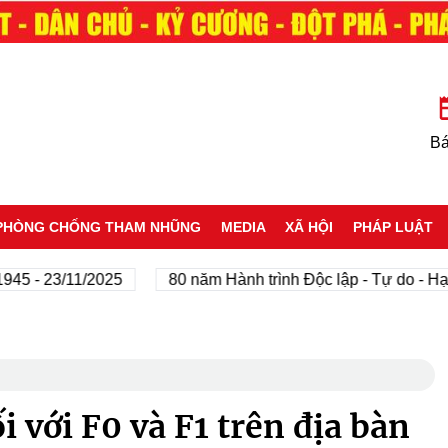
Bá
PHÒNG CHỐNG THAM NHŨNG
MEDIA
XÃ HỘI
PHÁP LUẬT
- 23/11/2025
80 năm Hành trình Độc lập - Tự do - Hạnh p
i với F0 và F1 trên địa bàn