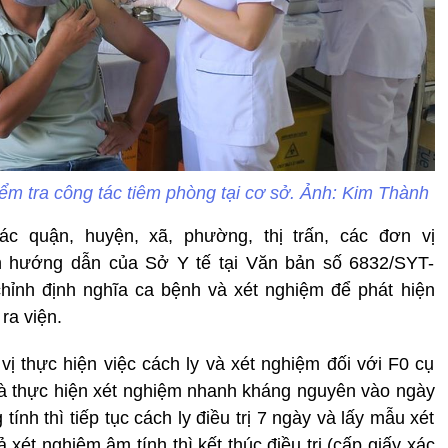
m tra công tác tiêm phòng tại cơ sở. Ảnh: Kim Thành
quận, huyện, xã, phường, thị trấn, các đơn vị
ện hướng dẫn của Sở Y tế tại Văn bản số 6832/SYT-
hỉnh định nghĩa ca bệnh và xét nghiệm để phát hiện
ra viện.
 thực hiện việc cách ly và xét nghiệm đối với F0 cụ
nhà thực hiện xét nghiệm nhanh kháng nguyên vào ngày
ính thì tiếp tục cách ly điều trị 7 ngày và lấy mẫu xét
 xét nghiệm âm tính thì kết thúc điều trị (cấp giấy xác