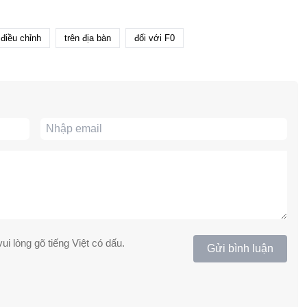
điều chỉnh
trên địa bàn
đối với F0
ui lòng gõ tiếng Việt có dấu.
Gửi bình luận