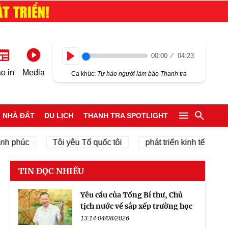
00:00
04:23
Play
o in
Media
Ca khúc:
Tự hào người làm báo Thanh tra
NHÀ ĐẤT
DU LỊCH
THANH TRA SPOTLIGHT
húc
Tôi yêu Tổ quốc tôi
phát triển kinh tế tư nhân
TIN ĐỌC NHIỀU
Yêu cầu của Tổng Bí thư, Chủ
tịch nước về sắp xếp trường học
13:14 04/08/2026