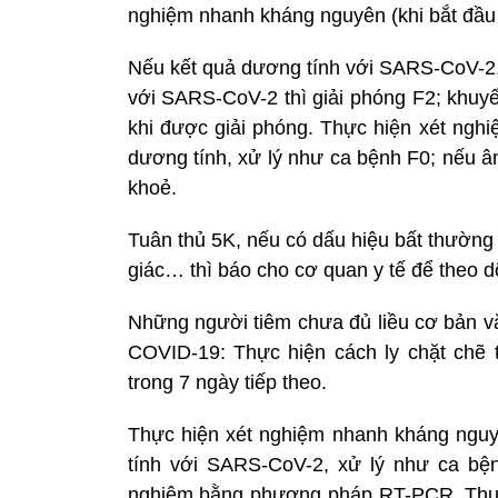
nghiệm nhanh kháng nguyên (khi bắt đầu t
Nếu kết quả dương tính với SARS-CoV-2, 
với SARS-CoV-2 thì giải phóng F2; khuy
khi được giải phóng. Thực hiện xét ngh
dương tính, xử lý như ca bệnh F0; nếu âm 
khoẻ.
Tuân thủ 5K, nếu có dấu hiệu bất thường 
giác… thì báo cho cơ quan y tế để theo dõ
Những người tiêm chưa đủ liều cơ bản v
COVID-19: Thực hiện cách ly chặt chẽ t
trong 7 ngày tiếp theo.
Thực hiện xét nghiệm nhanh kháng nguyê
tính với SARS-CoV-2, xử lý như ca bện
nghiệm bằng phương pháp RT-PCR. Thực