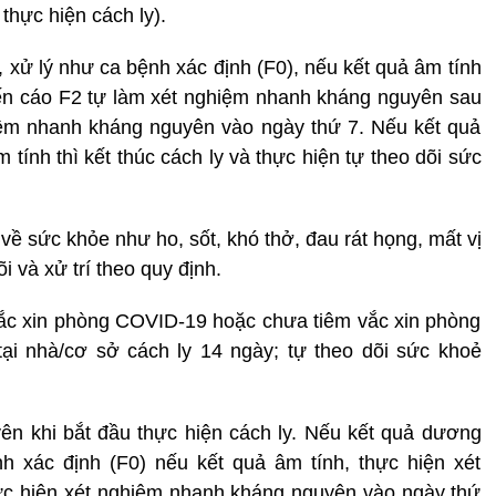
hực hiện cách ly).
xử lý như ca bệnh xác định (F0), nếu kết quả âm tính
ến cáo F2 tự làm xét nghiệm nhanh kháng nguyên sau
iệm nhanh kháng nguyên vào ngày thứ 7. Nếu kết quả
tính thì kết thúc cách ly và thực hiện tự theo dõi sức
về sức khỏe như ho, sốt, khó thở, đau rát họng, mất vị
i và xử trí theo quy định.
ắc xin phòng COVID-19 hoặc chưa tiêm vắc xin phòng
ại nhà/cơ sở cách ly 14 ngày; tự theo dõi sức khoẻ
n khi bắt đầu thực hiện cách ly. Nếu kết quả dương
h xác định (F0) nếu kết quả âm tính, thực hiện xét
 hiện xét nghiệm nhanh kháng nguyên vào ngày thứ