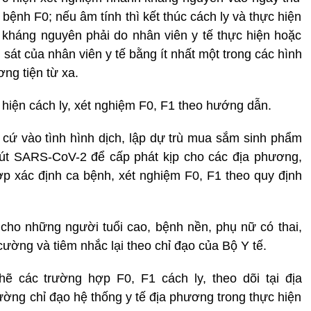
bệnh F0; nếu âm tính thì kết thúc cách ly và thực hiện
 kháng nguyên phải do nhân viên y tế thực hiện hoặc
sát của nhân viên y tế bằng ít nhất một trong các hình
ơng tiện từ xa.
c hiện cách ly, xét nghiệm F0, F1 theo hướng dẫn.
cứ vào tình hình dịch, lập dự trù mua sắm sinh phẩm
rút SARS-CoV-2 để cấp phát kịp cho các địa phương,
p xác định ca bệnh, xét nghiệm F0, F1 theo quy định
t cho những người tuổi cao, bệnh nền, phụ nữ có thai,
cường và tiêm nhắc lại theo chỉ đạo của Bộ Y tế.
ẽ các trường hợp F0, F1 cách ly, theo dõi tại địa
ường chỉ đạo hệ thống y tế địa phương trong thực hiện