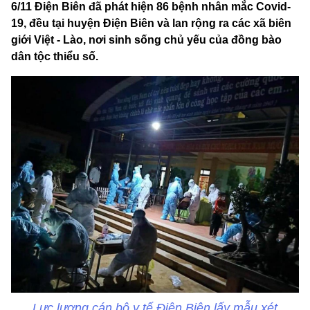
6/11 Điện Biên đã phát hiện 86 bệnh nhân mắc Covid-
19, đều tại huyện Điện Biên và lan rộng ra các xã biên
giới Việt - Lào, nơi sinh sống chủ yếu của đồng bào
dân tộc thiểu số.
Lực lượng cán bộ y tế Điện Biên lấy mẫu xét