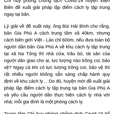
Chỉ huy phòng chống dịch Covid-19 huyện Điện
Biên đề xuất giải pháp lập điểm cách ly tập trung
ngay tại bản.
Lý giải về đề xuất này, ông Bùi Hải Bình cho rằng,
bản Gia Phú A cách trung tâm xã 40km, nhưng
cách biên giới Việt - Lào chỉ 600m, nếu đưa toàn bộ
người dân bản Gia Phú A về khu cách ly tập trung
tại xã Na Tông thì nhà cửa, trâu bò, tài sản của
người dân giao cho ai, lực lượng nào trông coi, bảo
vệ? Ngay cả khi có lực lượng trông coi, bảo vệ thì
rất nhiều người không sẵn sàng chấp hành quy
định về khu cách ly… Do đó, huyện mới đề xuất giải
pháp lập điểm cách ly tập trung tại bản Gia Phú A
và yêu cầu người dân thực hiện cách ly nhà với
nhà; mỗi gia đình là một phòng cách ly.
Trung tâm Chỉ huy phòng chống dịch Covid-19 bố