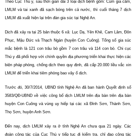
Theo Cục Thú y, sau thời gian dài 3 loại dịch bệnh gồm: Cúm gia cầm,
LMLM và tai xanh đã sạch bóng trên cả nước, thì cuối tháng 7 dịch
LMLM đã xuất hiện lại trên đàn gia súc tại Nghệ An.
Dịch đã xảy ra tại 25 bản thuộc 6 xã: Lục Dạ, Yên Khê, Cam Lâm, Đôn
Phục, Mậu Đức và Thạch Ngàn (huyện Con Cuông). Tổng số gia súc
mắc bệnh là 121 con trâu bò gồm 7 con trâu và 114 con bò. Chi cục
Thú y đã phối hợp với chính quyền địa phương triển khai thực hiện các
biện pháp phòng, chống dịch theo quy định, đã cấp 20.000 liều vắc xin
LMLM để triển khai tiêm phòng bao vây ổ dịch.
Trước đó, 30/7/2014, UBND tỉnh Nghệ An đã ban hành Quyết định số
3583/QĐ-UBND về việc công bố dịch LMLM trên địa bàn trên địa bàn
huyện Con Cuông và vùng uy hiếp tại các xã Đỉnh Sơn, Thành Sơn,
Thọ Sơn, huyện Anh Sơn.
Đến nay, dịch LMLM xảy ra ở tỉnh Nghệ An chưa qua 21 ngày. Các
đoàn công tác của Cục Thú y tiếp tục đi kiểm tra, chỉ đạo công tác