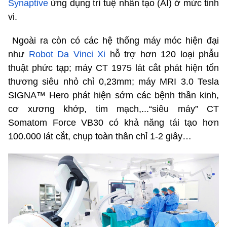
Synaptive
ứng dụng trí tuệ nhân tạo (AI) ở mức tinh
vi.
Ngoài ra còn có các hệ thống máy móc hiện đại
như
Robot Da Vinci Xi
hỗ trợ hơn 120 loại phẫu
thuật phức tạp; máy CT 1975 lát cắt phát hiện tổn
thương siêu nhỏ chỉ 0,23mm; máy MRI 3.0 Tesla
SIGNA™ Hero phát hiện sớm các bệnh thần kinh,
cơ xương khớp, tim mạch,...“siêu máy” CT
Somatom Force VB30 có khả năng tái tạo hơn
100.000 lát cắt, chụp toàn thân chỉ 1-2 giây…