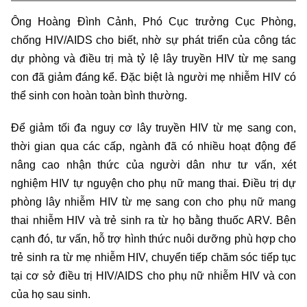
Ông Hoàng Đình Cảnh, Phó Cục trưởng Cục Phòng,
chống HIV/AIDS cho biết, nhờ sự phát triển của công tác
dự phòng và điều trị mà tỷ lệ lây truyền HIV từ mẹ sang
con đã giảm đáng kể. Đặc biệt là người mẹ nhiễm HIV có
thể sinh con hoàn toàn bình thường.
Để giảm tối đa nguy cơ lây truyền HIV từ mẹ sang con,
thời gian qua các cấp, ngành đã có nhiều hoạt động để
nâng cao nhận thức của người dân như tư vấn, xét
nghiệm HIV tự nguyện cho phụ nữ mang thai. Điều trị dự
phòng lây nhiễm HIV từ mẹ sang con cho phụ nữ mang
thai nhiễm HIV và trẻ sinh ra từ họ bằng thuốc ARV. Bên
cạnh đó, tư vấn, hỗ trợ hình thức nuôi dưỡng phù hợp cho
trẻ sinh ra từ mẹ nhiễm HIV, chuyển tiếp chăm sóc tiếp tục
tại cơ sở điều trị HIV/AIDS cho phụ nữ nhiễm HIV và con
của họ sau sinh.