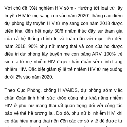
Với chủ đề “Xét nghiệm HIV sớm - Hướng tới loại trừ lây
truyền HIV từ mẹ sang con vào năm 2020”, tháng cao điểm
dự phòng lây truyền HIV từ mẹ sang con năm 2018 được
triển khai đến hết ngày 30/6 nhằm thúc đẩy sự tham gia
của cả hệ thống chính trị và toàn dân với mục tiêu đến
năm 2018, 90% phụ nữ mang thai và con của họ được
điều trị dự phòng lây truyền mẹ con bằng ARV, 100% trẻ
sinh ra từ mẹ nhiễm HIV được chẩn đoán sớm tình trạng
nhiễm HIV. Đặc biệt giảm tỷ lệ trẻ nhiễm HIV từ mẹ xuống
dưới 2% vào năm 2020.
Theo Cục Phòng, chống HIV/AIDS, dự phòng sớm việc
chẩn đoán tình hình sức khỏe cũng như khả năng nhiễm
HIV ở phụ nữ mang thai rất quan trọng đối với công tác
bảo vệ thế hệ tương lai. Do đó, phụ nữ bị nhiễm HIV khi
có dấu hiệu mang thai nên đến các cơ sở y tế để được tư