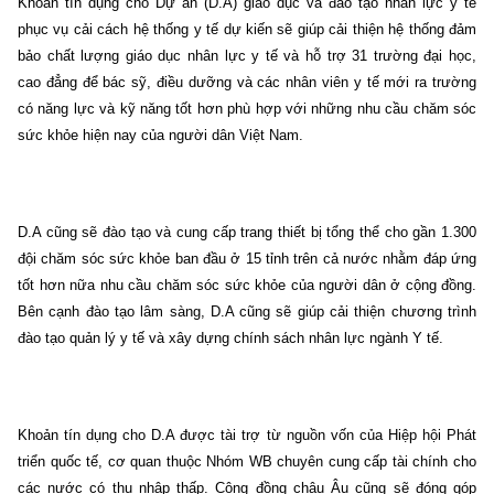
Khoản tín dụng cho Dự án (D.A) giáo dục và đào tạo nhân lực y tế
phục vụ cải cách hệ thống y tế dự kiến sẽ giúp cải thiện hệ thống đảm
bảo chất lượng giáo dục nhân lực y tế và hỗ trợ 31 trường đại học,
cao đẳng để bác sỹ, điều dưỡng và các nhân viên y tế mới ra trường
có năng lực và kỹ năng tốt hơn phù hợp với những nhu cầu chăm sóc
sức khỏe hiện nay của người dân Việt Nam.
D.A cũng sẽ đào tạo và cung cấp trang thiết bị tổng thể cho gần 1.300
đội chăm sóc sức khỏe ban đầu ở 15 tỉnh trên cả nước nhằm đáp ứng
tốt hơn nữa nhu cầu chăm sóc sức khỏe của người dân ở cộng đồng.
Bên cạnh đào tạo lâm sàng, D.A cũng sẽ giúp cải thiện chương trình
đào tạo quản lý y tế và xây dựng chính sách nhân lực ngành Y tế.
Khoản tín dụng cho D.A được tài trợ từ nguồn vốn của Hiệp hội Phát
triển quốc tế, cơ quan thuộc Nhóm WB chuyên cung cấp tài chính cho
các nước có thu nhập thấp. Cộng đồng châu Âu cũng sẽ đóng góp