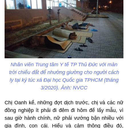
Nhân viên Trung tâm Y tế TP Thủ Đức với màn
trời chiếu đất để nhường giường cho người cách
ly tại ký túc xá Đại học Quốc gia TPHCM (tháng
3/2020). Ảnh: NVCC
Chị Oanh kể, những đợt dịch trước, chị và các nữ
đồng nghiệp ít phải đi đêm đi hôm để lấy mẫu, vì
sau giờ hành chính, nữ phải vướng bận nhiều với
gia đình, con cái. Hiểu và cảm thông điều đó,