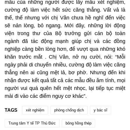
mẫu của những người được lấy mẫu xét nghiệm,
cường độ làm việc hết sức căng thẳng. Vất vả là
thế, thế nhưng với chị Vân chưa hề nghĩ đến việc
sẽ nản lòng, bỏ ngang. Mới đây, những lời động
viện trong thư của Bộ trưởng gửi cán bộ toàn
ngành đã tác động mạnh giúp chị và các đồng
nghiệp càng bền lòng hơn, để vượt qua những khó
khăn trước mắt . Chị Vân, nở nụ cười, nói: “Mỗi
ngày phải di chuyển nhiều, cường độ làm việc căng
thẳng nên ai cũng mệt lả, bơ phờ. Nhưng đến khi
nhận được kết quả tất cả các mẫu đều âm tính, mọi
người vui quá quên hết mệt nhọc, lại tiếp tục miệt
mài đi vào các điểm nguy cơ khác”.
TAGS
xét nghiệm
phòng chống dịch
y bác sĩ
Trung tâm Y tế TP Thủ Đức
bông hồng thép