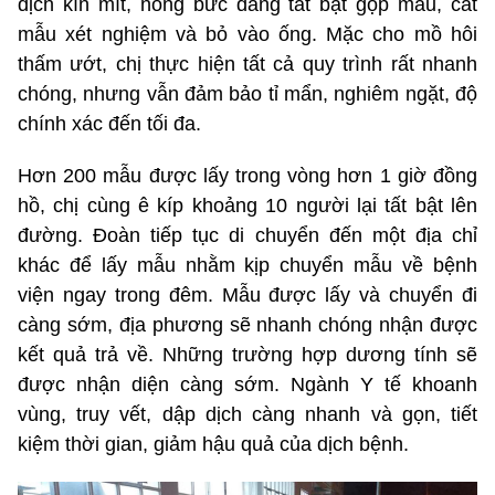
dịch kín mít, nóng bức đang tất bật gộp mẫu, cắt
mẫu xét nghiệm và bỏ vào ống. Mặc cho mồ hôi
thấm ướt, chị thực hiện tất cả quy trình rất nhanh
chóng, nhưng vẫn đảm bảo tỉ mẩn, nghiêm ngặt, độ
chính xác đến tối đa.
Hơn 200 mẫu được lấy trong vòng hơn 1 giờ đồng
hồ, chị cùng ê kíp khoảng 10 người lại tất bật lên
đường. Đoàn tiếp tục di chuyển đến một địa chỉ
khác để lấy mẫu nhằm kịp chuyển mẫu về bệnh
viện ngay trong đêm. Mẫu được lấy và chuyển đi
càng sớm, địa phương sẽ nhanh chóng nhận được
kết quả trả về. Những trường hợp dương tính sẽ
được nhận diện càng sớm. Ngành Y tế khoanh
vùng, truy vết, dập dịch càng nhanh và gọn, tiết
kiệm thời gian, giảm hậu quả của dịch bệnh.