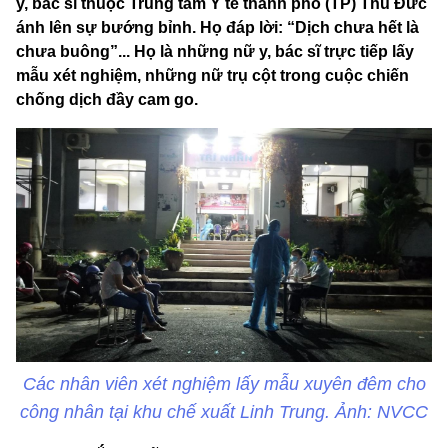
y, bác sĩ thuộc Trung tâm Y tế thành phố (TP) Thủ Đức
ánh lên sự bướng bỉnh. Họ đáp lời: “Dịch chưa hết là
chưa buông”... Họ là những nữ y, bác sĩ trực tiếp lấy
mẫu xét nghiệm, những nữ trụ cột trong cuộc chiến
chống dịch đầy cam go.
Các nhân viên xét nghiệm lấy mẫu xuyên đêm cho
công nhân tại khu chế xuất Linh Trung. Ảnh: NVCC