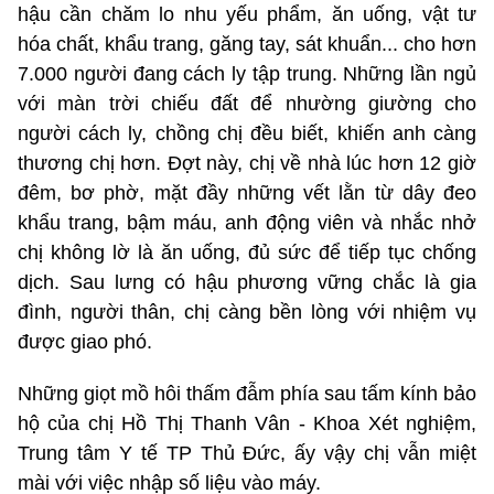
hậu cần chăm lo nhu yếu phẩm, ăn uống, vật tư
hóa chất, khẩu trang, găng tay, sát khuẩn... cho hơn
7.000 người đang cách ly tập trung. Những lần ngủ
với màn trời chiếu đất để nhường giường cho
người cách ly, chồng chị đều biết, khiến anh càng
thương chị hơn. Đợt này, chị về nhà lúc hơn 12 giờ
đêm, bơ phờ, mặt đầy những vết lằn từ dây đeo
khẩu trang, bậm máu, anh động viên và nhắc nhở
chị không lờ là ăn uống, đủ sức để tiếp tục chống
dịch. Sau lưng có hậu phương vững chắc là gia
đình, người thân, chị càng bền lòng với nhiệm vụ
được giao phó.
Những giọt mồ hôi thấm đẫm phía sau tấm kính bảo
hộ của chị Hồ Thị Thanh Vân - Khoa Xét nghiệm,
Trung tâm Y tế TP Thủ Đức, ấy vậy chị vẫn miệt
mài với việc nhập số liệu vào máy.