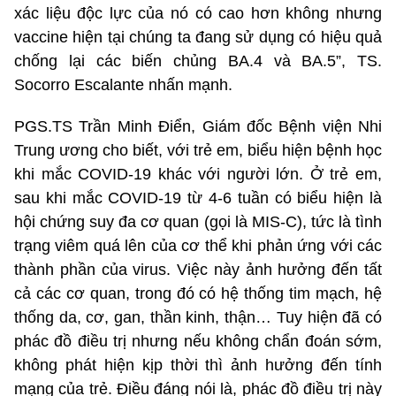
xác liệu độc lực của nó có cao hơn không nhưng
vaccine hiện tại chúng ta đang sử dụng có hiệu quả
chống lại các biến chủng BA.4 và BA.5”, TS.
Socorro Escalante nhấn mạnh.
PGS.TS Trần Minh Điển, Giám đốc Bệnh viện Nhi
Trung ương cho biết, với trẻ em, biểu hiện bệnh học
khi mắc COVID-19 khác với người lớn. Ở trẻ em,
sau khi mắc COVID-19 từ 4-6 tuần có biểu hiện là
hội chứng suy đa cơ quan (gọi là MIS-C), tức là tình
trạng viêm quá lên của cơ thể khi phản ứng với các
thành phần của virus. Việc này ảnh hưởng đến tất
cả các cơ quan, trong đó có hệ thống tim mạch, hệ
thống da, cơ, gan, thần kinh, thận… Tuy hiện đã có
phác đồ điều trị nhưng nếu không chẩn đoán sớm,
không phát hiện kịp thời thì ảnh hưởng đến tính
mạng của trẻ. Điều đáng nói là, phác đồ điều trị này