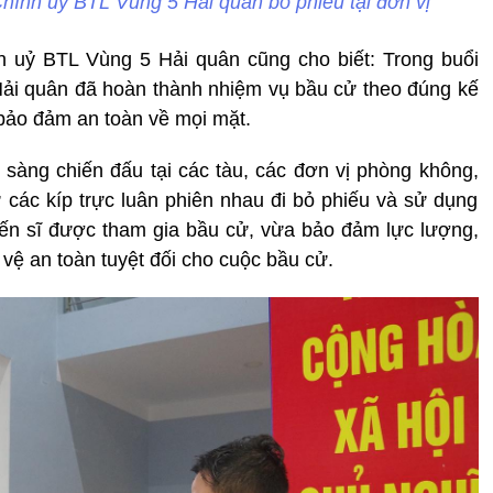
ính uỷ BTL Vùng 5 Hải quân bỏ phiếu tại đơn vị
 uỷ BTL Vùng 5 Hải quân cũng cho biết: Trong buổi
Hải quân đã hoàn thành nhiệm vụ bầu cử theo đúng kế
 bảo đảm an toàn về mọi mặt.
 sàng chiến đấu tại các tàu, các đơn vị phòng không,
ử các kíp trực luân phiên nhau đi bỏ phiếu và sử dụng
ến sĩ được tham gia bầu cử, vừa bảo đảm lực lượng,
vệ an toàn tuyệt đối cho cuộc bầu cử.