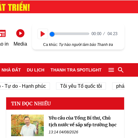
00:00
04:23
Play
o in
Media
Ca khúc:
Tự hào người làm báo Thanh tra
NHÀ ĐẤT
DU LỊCH
THANH TRA SPOTLIGHT
o - Hạnh phúc
Tôi yêu Tổ quốc tôi
phát triển kinh tế
TIN ĐỌC NHIỀU
Yêu cầu của Tổng Bí thư, Chủ
tịch nước về sắp xếp trường học
13:14 04/08/2026