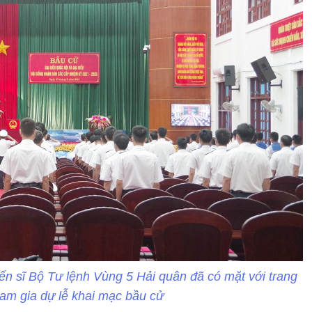
ến sĩ Bộ Tư lệnh Vùng 5 Hải quân đã có mặt với trang
ham gia dự lễ khai mạc bầu cử