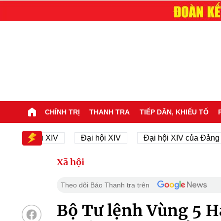
CHÍNH TRỊ
THANH TRA
TIẾP DÂN, KHIẾU TỐ
i hội XIV
Đại hội XIV
Đại hội XIV của Đảng
2
Xã hội
Theo dõi Báo Thanh tra trên
Bộ Tư lệnh Vùng 5 H