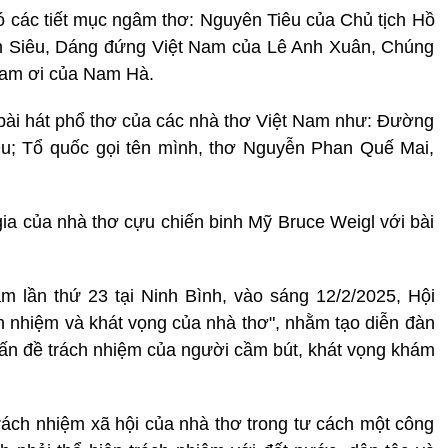
 có các tiết mục ngâm thơ: Nguyên Tiêu của Chủ tịch Hồ
n Siêu, Dáng đứng Việt Nam của Lê Anh Xuân, Chúng
Nam ơi của Nam Hà.
bài hát phổ thơ của các nhà thơ Việt Nam như: Đường
Du; Tổ quốc gọi tên mình, thơ Nguyễn Phan Quế Mai,
ia của nhà thơ cựu chiến binh Mỹ Bruce Weigl với bài
 lần thứ 23 tại Ninh Bình, vào sáng 12/2/2025, Hội
 nhiệm và khát vọng của nhà thơ", nhằm tạo diễn đàn
 vấn đề trách nhiệm của người cầm bút, khát vọng khám
ách nhiệm xã hội của nhà thơ trong tư cách một công