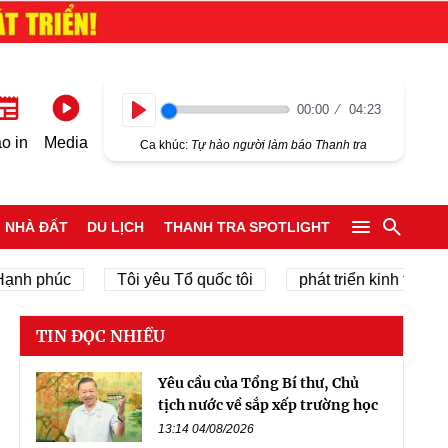
00:00
04:23
Play
o in
Media
Ca khúc:
Tự hào người làm báo Thanh tra
NHÀ ĐẤT
DU LỊCH
THANH TRA SPOTLIGHT
phúc
Tôi yêu Tổ quốc tôi
phát triển kinh tế tư nhân
TIN ĐỌC NHIỀU
Yêu cầu của Tổng Bí thư, Chủ
tịch nước về sắp xếp trường học
13:14 04/08/2026