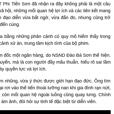
T Phi Tiến Sơn đã nhận ra đây không phải là một câu
ã hội, những mối quan hệ lợi ích và các liên kết mang
ến đạo diễn vừa bất ngờ, vừa đắn đo, nhưng cũng trở
 đến cùng.
óa bằng những phân cảnh có quy mô hiếm thấy trong
 cảnh xử án, trung tâm kịch tính của bộ phim.
m đốc một ngân hàng, do NSND Đào Bá Sơn thể hiện.
uyến, mà là con người đầy mâu thuẫn, hiểu rõ sai lầm
 quyền lực và lợi ích.
m nhũng, vừa ý thức được giới hạn đạo đức. Ông tìm
ại rơi vào thế tiến thoái lưỡng nan khi gia đình rạn nứt,
, còn mối quan hệ ngoài luồng cũng quay lưng. Chính
ám ảnh, đòi hỏi sự tinh tế đặc biệt từ diễn viên.