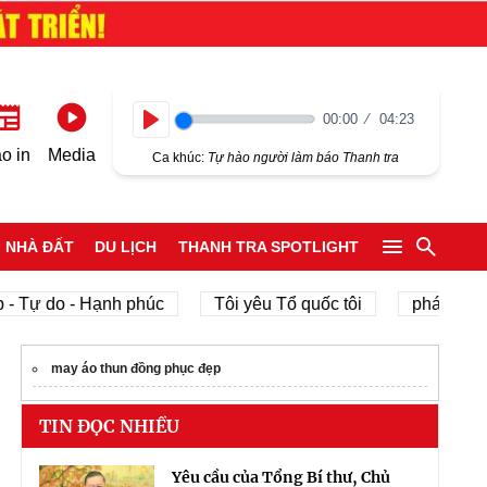
00:00
04:23
Play
o in
Media
Ca khúc:
Tự hào người làm báo Thanh tra
NHÀ ĐẤT
DU LỊCH
THANH TRA SPOTLIGHT
 do - Hạnh phúc
Tôi yêu Tổ quốc tôi
phát triển kinh 
may áo thun đồng phục đẹp
TIN ĐỌC NHIỀU
Yêu cầu của Tổng Bí thư, Chủ