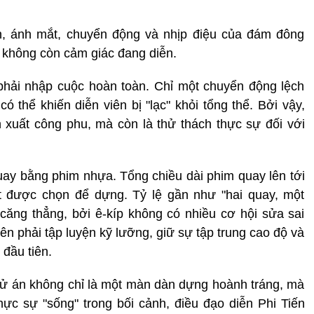
an, ánh mắt, chuyển động và nhịp điệu của đám đông
 không còn cảm giác đang diễn.
phải nhập cuộc hoàn toàn. Chỉ một chuyển động lệch
ó thể khiến diễn viên bị "lạc" khỏi tổng thể. Bởi vậy,
 xuất công phu, mà còn là thử thách thực sự đối với
ay bằng phim nhựa. Tổng chiều dài phim quay lên tới
t được chọn để dựng. Tỷ lệ gần như "hai quay, một
căng thẳng, bởi ê-kíp không có nhiều cơ hội sửa sai
iên phải tập luyện kỹ lưỡng, giữ sự tập trung cao độ và
đầu tiên.
 xử án không chỉ là một màn dàn dựng hoành tráng, mà
hực sự "sống" trong bối cảnh, điều đạo diễn Phi Tiến