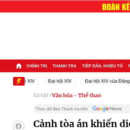
CHÍNH TRỊ
THANH TRA
TIẾP DÂN, KHIẾU TỐ
ại hội XIV
Đại hội XIV
Đại hội XIV của Đảng
Văn hóa - Thể thao
Xã hội
/
Theo dõi Báo Thanh tra trên
Cảnh tòa án khiến di