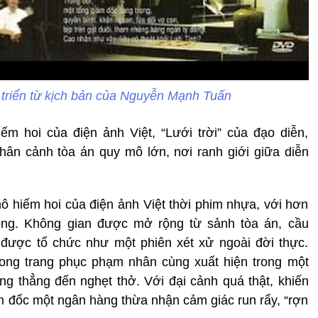
t triển từ kịch bản của Nguyễn Mạnh Tuấn
ếm hoi của điện ảnh Việt, “Lưới trời” của đạo diễn,
ân cảnh tòa án quy mô lớn, nơi ranh giới giữa diễn
 hiếm hoi của điện ảnh Việt thời phim nhựa, với hơn
ng. Không gian được mở rộng từ sảnh tòa án, cầu
 được tổ chức như một phiên xét xử ngoài đời thực.
rong trang phục phạm nhân cùng xuất hiện trong một
g thẳng đến nghẹt thở. Với đại cảnh quá thật, khiến
 đốc một ngân hàng thừa nhận cảm giác run rẩy, “rợn