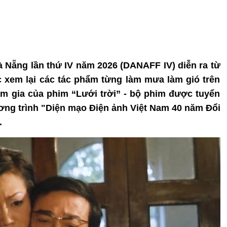
à Nẵng lần thứ IV năm 2026 (DANAFF IV) diễn ra từ
ợc xem lại các tác phẩm từng làm mưa làm gió trên
m gia của phim “Lưới trời” - bộ phim được tuyển
ương trình "Diện mạo Điện ảnh Việt Nam 40 năm Đổi
.