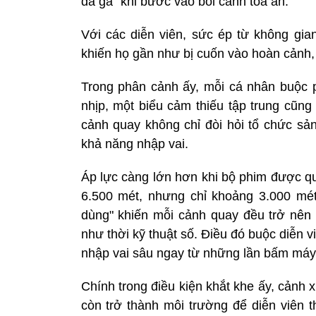
da gà” khi bước vào bối cảnh tòa án.
Với các diễn viên, sức ép từ không gi
khiến họ gần như bị cuốn vào hoàn cảnh,
Trong phân cảnh ấy, mỗi cá nhân buộc 
nhịp, một biểu cảm thiếu tập trung cũng c
cảnh quay không chỉ đòi hỏi tổ chức sản
khả năng nhập vai.
Áp lực càng lớn hơn khi bộ phim được qu
6.500 mét, nhưng chỉ khoảng 3.000 mé
dùng" khiến mỗi cảnh quay đều trở nên 
như thời kỹ thuật số. Điều đó buộc diễn v
nhập vai sâu ngay từ những lần bấm máy 
Chính trong điều kiện khắt khe ấy, cảnh
còn trở thành môi trường để diễn viên t