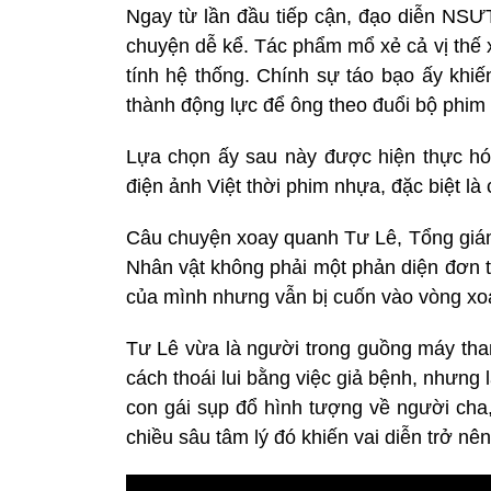
Ngay từ lần đầu tiếp cận, đạo diễn NSƯ
chuyện dễ kể. Tác phẩm mổ xẻ cả vị thế x
tính hệ thống. Chính sự táo bạo ấy khi
thành động lực để ông theo đuổi bộ phim
Lựa chọn ấy sau này được hiện thực h
điện ảnh Việt thời phim nhựa, đặc biệt là
Câu chuyện xoay quanh Tư Lê, Tổng giá
Nhân vật không phải một phản diện đơn t
của mình nhưng vẫn bị cuốn vào vòng xoáy
Tư Lê vừa là người trong guồng máy tha
cách thoái lui bằng việc giả bệnh, nhưng l
con gái sụp đổ hình tượng về người cha
chiều sâu tâm lý đó khiến vai diễn trở nên 