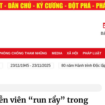
Bá
PHÒNG CHỐNG THAM NHŨNG
MEDIA
XÃ HỘI
PHÁP LUẬT
23/11/1945 - 23/11/2025
80 năm Hành trình Độc lập - Tự
ễn viên “run rẩy” trong