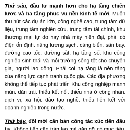
Thứ sáu,
đầu tư mạnh hơn cho hạ tầng chiến
lược và hạ tầng phục vụ nền kinh tế mới
. Muốn
thu hút các dự án lớn, công nghệ cao, trung tâm dữ
liệu, trung tâm nghiên cứu, trung tâm tài chính, khu
thương mại tự do hay nhà máy hiện đại, phải có
điện ổn định, năng lượng sạch, cảng biển, sân bay,
đường cao tốc, đường sắt, hạ tầng số, khu công
nghiệp sinh thái và môi trường sống tốt cho chuyên
gia, người lao động. Phải coi hạ tầng là nền tảng
của năng lực cạnh tranh quốc gia. Các địa phương
không thể tiếp tục phát triển Khu công nghiệp manh
mún, dàn trải, thiếu kết nối, thiếu nhà ở công nhân,
dịch vụ xã hội, đào tạo nghề, thiếu liên kết với
doanh nghiệp trong nước.
Thứ bảy,
đổi mới căn bản công tác xúc tiến đầu
tư
. Không tiếp cận tràn lan mà gặp gỡ có mục tiêu,