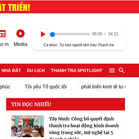
00:00
04:23
Play
o in
Media
Ca khúc:
Tự hào người làm báo Thanh tra
NHÀ ĐẤT
DU LỊCH
THANH TRA SPOTLIGHT
Tôi yêu Tổ quốc tôi
phát triển kinh tế tư nhân
ch
TIN ĐỌC NHIỀU
Tây Ninh: Công bố quyết định
thanh tra hoạt động kinh doanh
vàng trang sức, mỹ nghệ tại 5