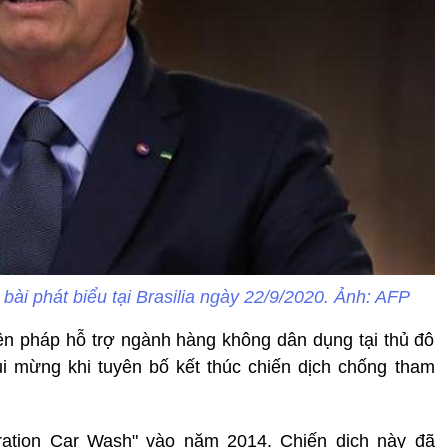
 bài phát biểu tại Brasilia ngày 22/9/2020. Ảnh: AFP
iện pháp hỗ trợ ngành hàng không dân dụng tại thủ đô
ui mừng khi tuyên bố kết thúc chiến dịch chống tham
peration Car Wash" vào năm 2014. Chiến dịch này đã