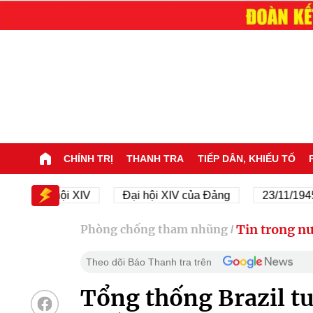
CHÍNH TRỊ
THANH TRA
TIẾP DÂN, KHIẾU TỐ
Đại hội XIV
Đại hội XIV của Đảng
23/11/1945 - 23/
Tin trong n
Phòng chống tham nhũng
/
Theo dõi Báo Thanh tra trên
Tổng thống Brazil tu