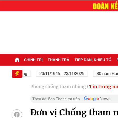
CHÍNH TRỊ
THANH TRA
TIẾP DÂN, KHIẾU TỐ
của Đảng
23/11/1945 - 23/11/2025
80 năm Hành trìn
Tin trong n
Phòng chống tham nhũng
/
Theo dõi Báo Thanh tra trên
Đơn vị Chống tham n