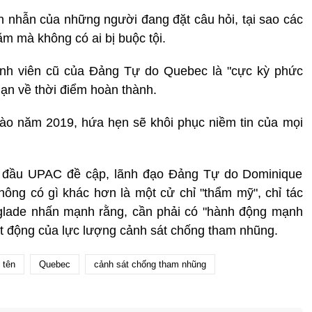
ên nhẫn của những người đang đặt câu hỏi, tại sao các
m mà không có ai bị buộc tội.
hành viên cũ của Đảng Tự do Quebec là "cực kỳ phức
ạn về thời điểm hoàn thành.
o năm 2019, hứa hẹn sẽ khôi phục niềm tin của mọi
 đầu UPAC đề cập, lãnh đạo Đảng Tự do Dominique
không có gì khác hơn là một cử chỉ "thẩm mỹ", chỉ tác
nglade nhấn mạnh rằng, cần phải có "hành động mạnh
ạt động của lực lượng cảnh sát chống tham nhũng.
 tên
Quebec
cảnh sát chống tham nhũng