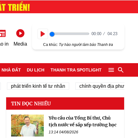
00:00
04:23
Play
o in
Media
Ca khúc:
Tự hào người làm báo Thanh tra
NHÀ ĐẤT
DU LỊCH
THANH TRA SPOTLIGHT
hát triển kinh tế tư nhân
chính quyền địa phương 2 cấp
TIN ĐỌC NHIỀU
Yêu cầu của Tổng Bí thư, Chủ
tịch nước về sắp xếp trường học
13:14 04/08/2026