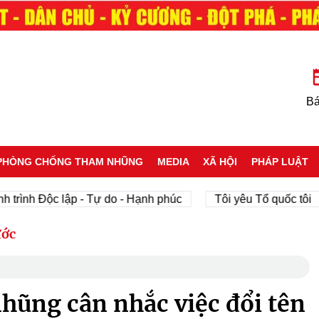
Bá
PHÒNG CHỐNG THAM NHŨNG
MEDIA
XÃ HỘI
PHÁP LUẬT
h Độc lập - Tự do - Hạnh phúc
Tôi yêu Tổ quốc tôi
p
ước
hũng cân nhắc việc đổi tên