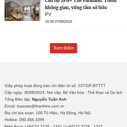
Căn hộ 2PN+ The Parkland: Thêm
không gian, vững tâm sở hữu
PV
16:58 07/08/2026
Xem thêm
Giấy phép hoạt động báo chí điện tử số: 237/GP-BTTTT
Cấp ngày: 30/08/2024; Nơi cấp: Bộ Văn hóa - Thể thao và Du lịch
Tổng Biên tập:
Nguyễn Tuấn Anh
Email: toasoan@thanhtra.com.vn
Địa chỉ tòa soạn: 100 Tô Hiệu, Hà Đông, Hà Nội.
Hotline: 090.456.3399
Điện thoại: (+84)24 3728 - 1341 / (+84)24 3728 - 1342