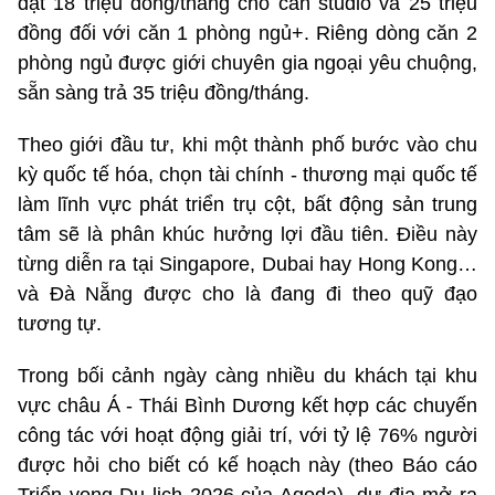
đạt 18 triệu đồng/tháng cho căn studio và 25 triệu
đồng đối với căn 1 phòng ngủ+. Riêng dòng căn 2
phòng ngủ được giới chuyên gia ngoại yêu chuộng,
sẵn sàng trả 35 triệu đồng/tháng.
Theo giới đầu tư, khi một thành phố bước vào chu
kỳ quốc tế hóa, chọn tài chính - thương mại quốc tế
làm lĩnh vực phát triển trụ cột, bất động sản trung
tâm sẽ là phân khúc hưởng lợi đầu tiên. Điều này
từng diễn ra tại Singapore, Dubai hay Hong Kong…
và Đà Nẵng được cho là đang đi theo quỹ đạo
tương tự.
Trong bối cảnh ngày càng nhiều du khách tại khu
vực châu Á - Thái Bình Dương kết hợp các chuyến
công tác với hoạt động giải trí, với tỷ lệ 76% người
được hỏi cho biết có kế hoạch này (theo Báo cáo
Triển vọng Du lịch 2026 của Agoda), dư địa mở ra