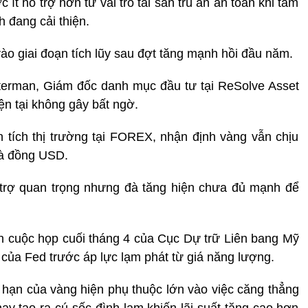
ít hỗ trợ hơn từ vai trò tài sản trú ẩn an toàn khi tâm
nh đang cải thiện.
ào giai đoạn tích lũy sau đợt tăng mạnh hồi đầu năm.
aterman, Giám đốc danh mục đầu tư tại ReSolve Asset
ện tại không gây bất ngờ.
tích thị trường tại FOREX, nhận định vàng vẫn chịu
 và đồng USD.
 trợ quan trọng nhưng đà tăng hiện chưa đủ mạnh để
bản cuộc họp cuối tháng 4 của Cục Dự trữ Liên bang Mỹ
 của Fed trước áp lực lạm phát từ giá năng lượng.
 hạn của vàng hiện phụ thuộc lớn vào việc căng thẳng
hay tạo ra cú sốc đình lạm khiến lãi suất tăng cao hơn