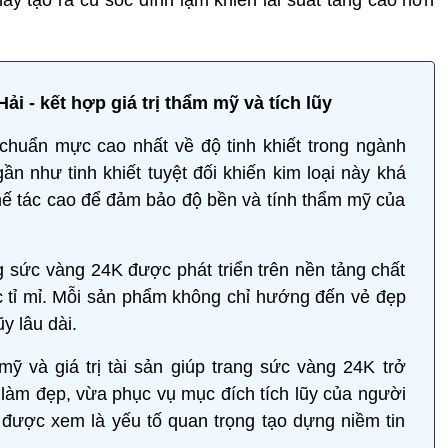
i - kết hợp giá trị thẩm mỹ và tích lũy
huẩn mực cao nhất về độ tinh khiết trong ngành
ần như tinh khiết tuyệt đối khiến kim loại này khá
chế tác cao để đảm bảo độ bền và tính thẩm mỹ của
 sức vàng 24K được phát triển trên nền tảng chất
tác tỉ mỉ. Mỗi sản phẩm không chỉ hướng đến vẻ đẹp
ũy lâu dài.
ỹ và giá trị tài sản giúp trang sức vàng 24K trở
làm đẹp, vừa phục vụ mục đích tích lũy của người
c được xem là yếu tố quan trọng tạo dựng niềm tin