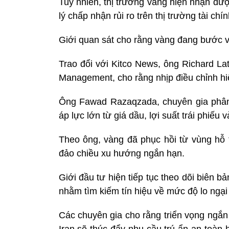
Tuy nhiên, thị trường vàng hiện nhận được 
lý chấp nhận rủi ro trên thị trường tài chí
Giới quan sát cho rằng vàng đang bước v
Trao đổi với Kitco News, ông Richard L
Management, cho rằng nhịp điều chỉnh hi
Ông Fawad Razaqzada, chuyên gia phân 
áp lực lớn từ giá dầu, lợi suất trái phiếu
Theo ông, vàng đã phục hồi từ vùng hỗ
đảo chiều xu hướng ngắn hạn.
Giới đầu tư hiện tiếp tục theo dõi biên 
nhằm tìm kiếm tín hiệu về mức độ lo ngại
Các chuyên gia cho rằng triển vọng ngắn
Iran sẽ thúc đẩy nhu cầu trú ẩn an toàn 