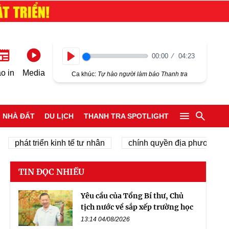
00:00
04:23
Play
o in
Media
Ca khúc:
Tự hào người làm báo Thanh tra
NHÀ ĐẤT
DU LỊCH
THANH TRA SPOTLIGHT
hát triển kinh tế tư nhân
chính quyền địa phương 2 cấp
TIN ĐỌC NHIỀU
Yêu cầu của Tổng Bí thư, Chủ
tịch nước về sắp xếp trường học
13:14 04/08/2026