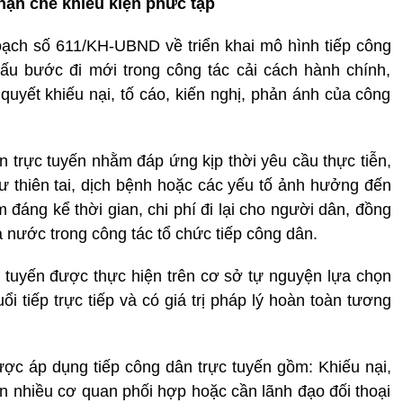
hạn chế khiếu kiện phức tạp
ch số 611/KH-UBND về triển khai mô hình tiếp công
dấu bước đi mới trong công tác cải cách hành chính,
quyết khiếu nại, tố cáo, kiến nghị, phản ánh của công
n trực tuyến nhằm đáp ứng kịp thời yêu cầu thực tiễn,
hư thiên tai, dịch bệnh hoặc các yếu tố ảnh hưởng đến
ệm đáng kể thời gian, chi phí đi lại cho người dân, đồng
 nước trong công tác tổ chức tiếp công dân.
c tuyến được thực hiện trên cơ sở tự nguyện lựa chọn
i tiếp trực tiếp và có giá trị pháp lý hoàn toàn tương
ợc áp dụng tiếp công dân trực tuyến gồm: Khiếu nại,
ần nhiều cơ quan phối hợp hoặc cần lãnh đạo đối thoại