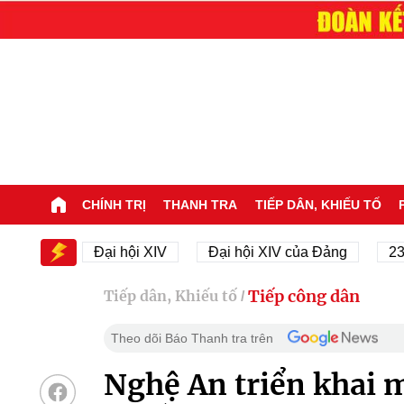
CHÍNH TRỊ
THANH TRA
TIẾP DÂN, KHIẾU TỐ
XIV
Đại hội XIV
Đại hội XIV của Đảng
23/11/1
Tiếp công dân
Tiếp dân, Khiếu tố
/
Theo dõi Báo Thanh tra trên
Nghệ An triển khai m