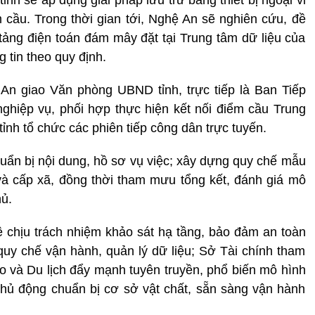
ỉnh sẽ áp dụng giải pháp lưu trữ bằng thiết bị ngoại vi
m cầu. Trong thời gian tới, Nghệ An sẽ nghiên cứu, đề
 tảng điện toán đám mây đặt tại Trung tâm dữ liệu của
 tin theo quy định.
An giao Văn phòng UBND tỉnh, trực tiếp là Ban Tiếp
 nghiệp vụ, phối hợp thực hiện kết nối điểm cầu Trung
nh tổ chức các phiên tiếp công dân trực tuyến.
huẩn bị nội dung, hồ sơ vụ việc; xây dựng quy chế mẫu
h và cấp xã, đồng thời tham mưu tổng kết, đánh giá mô
ủ.
chịu trách nhiệm khảo sát hạ tầng, bảo đảm an toàn
quy chế vận hành, quản lý dữ liệu; Sở Tài chính tham
ao và Du lịch đẩy mạnh tuyên truyền, phổ biến mô hình
ủ động chuẩn bị cơ sở vật chất, sẵn sàng vận hành