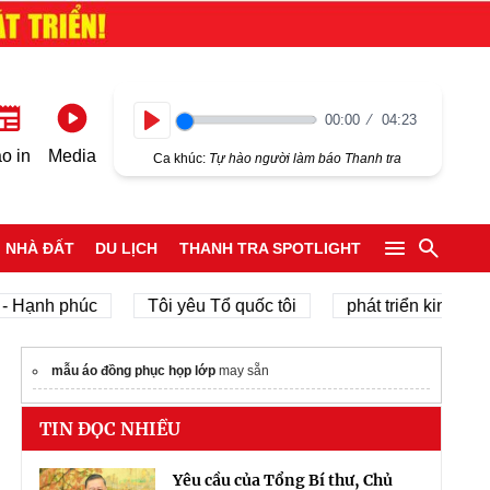
00:00
04:23
Play
o in
Media
Ca khúc:
Tự hào người làm báo Thanh tra
NHÀ ĐẤT
DU LỊCH
THANH TRA SPOTLIGHT
ạnh phúc
Tôi yêu Tổ quốc tôi
phát triển kinh tế tư nh
mẫu áo đồng phục họp lớp
may sẵn
TIN ĐỌC NHIỀU
Yêu cầu của Tổng Bí thư, Chủ