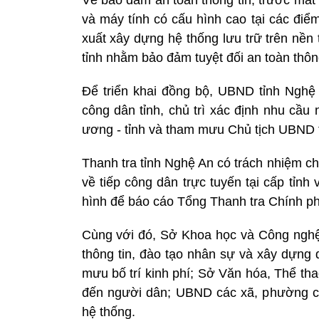
Về bảo đảm an toàn thông tin, trước mắt t
và máy tính có cấu hình cao tại các điể
xuất xây dựng hệ thống lưu trữ trên nền
tỉnh nhằm bảo đảm tuyệt đối an toàn thông
Để triển khai đồng bộ, UBND tỉnh Nghệ 
công dân tỉnh, chủ trì xác định nhu cầu
ương - tỉnh và tham mưu Chủ tịch UBND tỉ
Thanh tra tỉnh Nghệ An có trách nhiệm c
về tiếp công dân trực tuyến tại cấp tỉn
hình để báo cáo Tổng Thanh tra Chính ph
Cùng với đó, Sở Khoa học và Công nghệ 
thông tin, đào tạo nhân sự và xây dựng 
mưu bố trí kinh phí; Sở Văn hóa, Thể th
đến người dân; UBND các xã, phường ch
hệ thống.