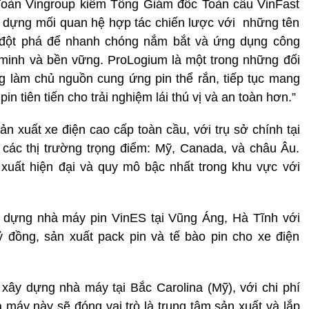
đoàn Vingroup kiêm Tổng Giám đốc Toàn cầu VinFast
ây dựng mối quan hệ hợp tác chiến lược với những tên
ệ đột phá để nhanh chóng nắm bắt và ứng dụng công
 minh và bền vững. ProLogium là một trong những đối
g làm chủ nguồn cung ứng pin thể rắn, tiếp tục mang
 tiên tiến cho trải nghiệm lái thú vị và an toàn hơn.”
n xuất xe điện cao cấp toàn cầu, với trụ sở chính tại
 các thị trường trọng điểm: Mỹ, Canada, và châu Âu.
xuất hiện đại và quy mô bậc nhất trong khu vực với
 dựng nhà máy pin VinES tại Vũng Áng, Hà Tĩnh với
 đồng, sản xuất pack pin và tế bào pin cho xe điện
xây dựng nhà máy tại Bắc Carolina (Mỹ), với chi phí
 máy này sẽ đóng vai trò là trung tâm sản xuất và lắp