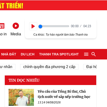
00:00
04:23
Play
o in
Media
Ca khúc:
Tự hào người làm báo Thanh tra
NHÀ ĐẤT
DU LỊCH
THANH TRA SPOTLIGHT
hân
chính quyền địa phương 2 cấp
Đại hội Đại biểu
TIN ĐỌC NHIỀU
Yêu cầu của Tổng Bí thư, Chủ
tịch nước về sắp xếp trường học
13:14 04/08/2026