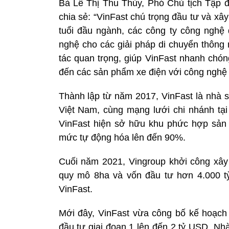
Bà Lê Thị Thu Thủy, Phó Chủ tịch Tập 
chia sẻ: “VinFast chú trọng đầu tư và x
tuổi đầu ngành, các công ty công ngh
nghệ cho các giải pháp di chuyển thông
tác quan trọng, giúp VinFast nhanh chón
đến các sản phẩm xe điện với công nghệ pin
Thành lập từ năm 2017, VinFast là nhà sả
Việt Nam, cùng mạng lưới chi nhánh tại
VinFast hiện sở hữu khu phức hợp sản 
mức tự động hóa lên đến 90%.
Cuối năm 2021, Vingroup khởi công xây
quy mô 8ha và vốn đầu tư hơn 4.000 tỷ
VinFast.
Mới đây, VinFast vừa công bố kế hoạch 
đầu tư giai đoạn 1 lên đến 2 tỷ USD. Nhà