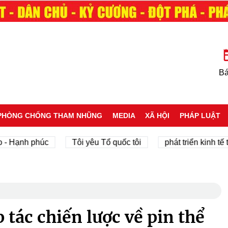
Bá
PHÒNG CHỐNG THAM NHŨNG
MEDIA
XÃ HỘI
PHÁP LUẬT
Hạnh phúc
Tôi yêu Tổ quốc tôi
phát triển kinh tế tư n
 tác chiến lược về pin thể