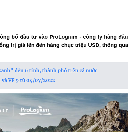
t công bố đầu tư vào ProLogium - công ty hàng đầu
tổng trị giá lên đến hàng chục triệu USD, thông qua
 xanh” đến 6 tỉnh, thành phố trên cả nước
8 và VF 9 từ 04/07/2022