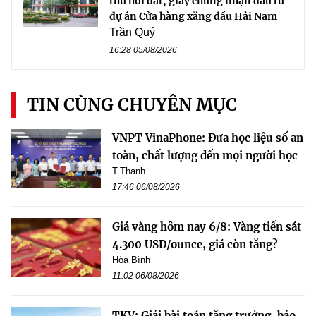
thu hồi đất, giấy chứng nhận đầu tư
dự án Cửa hàng xăng dầu Hải Nam
Trần Quý
16:28 05/08/2026
TIN CÙNG CHUYÊN MỤC
VNPT VinaPhone: Đưa học liệu số an
toàn, chất lượng đến mọi người học
T.Thanh
17:46 06/08/2026
Giá vàng hôm nay 6/8: Vàng tiến sát
4.300 USD/ounce, giá còn tăng?
Hòa Bình
11:02 06/08/2026
TKV: Giải bài toán tăng trưởng, bảo