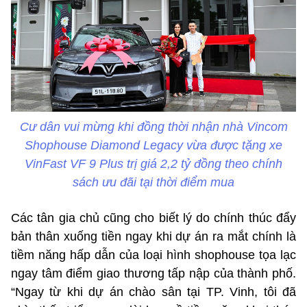
Cư dân vui mừng khi đồng thời nhận nhà Vincom
Shophouse Diamond Legacy vừa được tặng xe
VinFast VF 9 Plus trị giá 2,2 tỷ đồng theo chính
sách ưu đãi tại thời điểm mua
Các tân gia chủ cũng cho biết lý do chính thúc đẩy
bản thân xuống tiền ngay khi dự án ra mắt chính là
tiềm năng hấp dẫn của loại hình shophouse tọa lạc
ngay tâm điểm giao thương tấp nập của thành phố.
“Ngay từ khi dự án chào sân tại TP. Vinh, tôi đã