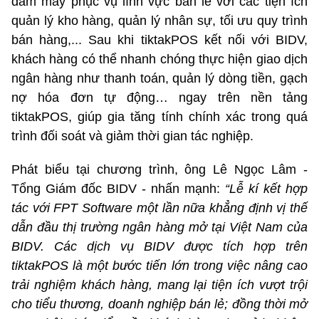
đám mây phục vụ lĩnh vực bán lẻ với các tiện ích
quản lý kho hàng, quản lý nhân sự, tối ưu quy trình
bán hàng,... Sau khi tiktakPOS kết nối với BIDV,
khách hàng có thể nhanh chóng thực hiện giao dịch
ngân hàng như thanh toán, quản lý dòng tiền, gạch
nợ hóa đơn tự động… ngay trên nền tảng
tiktakPOS, giúp gia tăng tính chính xác trong quá
trình đối soát và giảm thời gian tác nghiệp.
Phát biểu tại chương trình, ông Lê Ngọc Lâm -
Tổng Giám đốc BIDV - nhấn mạnh:
“Lễ kí kết hợp
tác với FPT Software một lần nữa khẳng định vị thế
dẫn đầu thị trường ngân hàng mở tại Việt Nam của
BIDV
.
C
ác dịch vụ BIDV được tích hợp trên
tiktakPOS là một bước tiến lớn trong việc nâng cao
trải nghiệm khách hàng, mang lại tiện ích vượt trội
cho tiểu thương, doanh nghiệp bán lẻ; đồng thời mở