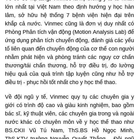
lớn nhất tại Việt Nam theo định hướng y học hàn
lâm, sở hữu hệ thống 7 bệnh viện hiện đại trên
khắp cả nước. Vinmec cũng là đơn vị duy nhất có
Phòng Phân tích vận động (Motion Analysis Lab) để
ứng dụng phân tích chuyển động, đánh giá các yếu
tố liên quan đến chuyển động của cơ thể con người
nhằm phát hiện và phòng tránh các nguy cơ chấn
thương/tái chấn thương, hỗ trợ điều trị, đo lường
hiệu quả của quá trình tập luyện cũng như hỗ trợ
điều trị - phục hồi tốt nhất cho y học thể thao.
Về đội ngũ y tế, Vinmec quy tụ các chuyên gia y
giới có trình độ cao và giàu kinh nghiệm, bao gồm
bác sĩ, kỹ thuật viên, các chuyên gia trong và ngoài
nước khác có chuyên môn về y học thể thao như
BS.CKII Vũ Tú Nam, ThS.BS Hồ Ngọc Minh,
ThS.KTV trưởng Nguyễn Quyết Thắng… Đội ngũ