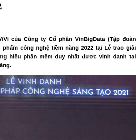
2
ViVi của Công ty Cổ phần VinBigData (Tập đoàn
 phẩm công nghệ tiềm năng 2022 tại Lễ trao giải
ơng hiệu phần mềm duy nhất được vinh danh tại
ăng.