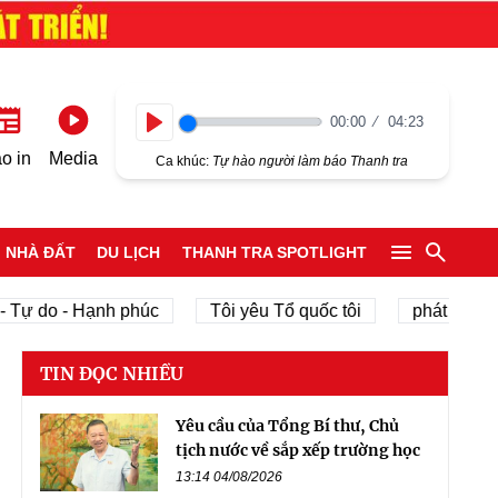
00:00
04:23
Play
o in
Media
Ca khúc:
Tự hào người làm báo Thanh tra
NHÀ ĐẤT
DU LỊCH
THANH TRA SPOTLIGHT
do - Hạnh phúc
Tôi yêu Tổ quốc tôi
phát triển kinh t
TIN ĐỌC NHIỀU
Yêu cầu của Tổng Bí thư, Chủ
tịch nước về sắp xếp trường học
13:14 04/08/2026