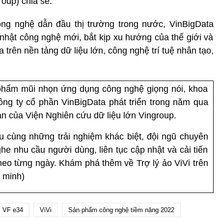
oup) chia sẻ.
ông nghệ dẫn đầu thị trường trong nước, VinBigData
nhật công nghệ mới, bắt kịp xu hướng của thế giới và
trên nền tảng dữ liệu lớn, công nghệ trí tuệ nhân tạo,
n phẩm mũi nhọn ứng dụng công nghệ giọng nói, khoa
ông ty cổ phần VinBigData phát triển trong năm qua
n của Viện Nghiên cứu dữ liệu lớn Vingroup.
u cùng những trải nghiệm khác biệt, đội ngũ chuyên
ghe nhu cầu người dùng, liên tục cập nhật và cải tiến
theo từng ngày. Khám phá thêm về Trợ lý ảo ViVi trên
 minh)
VF e34
ViVi
Sản phẩm công nghệ tiềm năng 2022