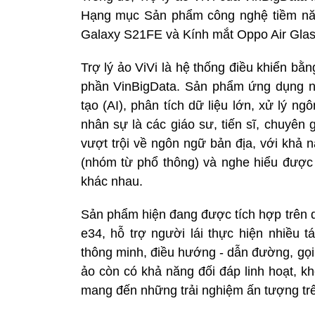
Hạng mục Sản phẩm công nghệ tiềm nă
Galaxy S21FE và Kính mắt Oppo Air Glas
Trợ lý ảo ViVi là hệ thống điều khiển bằ
phần VinBigData. Sản phẩm ứng dụng nền
tạo (AI), phân tích dữ liệu lớn, xử lý n
nhân sự là các giáo sư, tiến sĩ, chuyên g
vượt trội về ngôn ngữ bản địa, với khả 
(nhóm từ phổ thông) và nghe hiểu được
khác nhau.
Sản phẩm hiện đang được tích hợp trên d
e34, hỗ trợ người lái thực hiện nhiều t
thông minh, điều hướng - dẫn đường, gọi 
ảo còn có khả năng đối đáp linh hoạt, k
mang đến những trải nghiệm ấn tượng trê