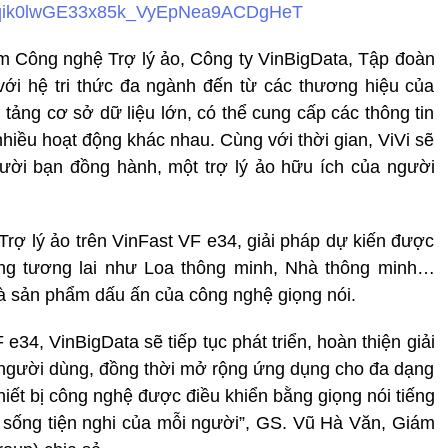
s/10-qik0lwGE33x85k_VyEpNea9ACDgHeT
 Công nghệ Trợ lý ảo, Công ty VinBigData, Tập đoàn
i với hệ tri thức đa ngành đến từ các thương hiệu của
 tảng cơ sở dữ liệu lớn, có thể cung cấp các thông tin
hiều hoạt động khác nhau. Cùng với thời gian, ViVi sẽ
ười bạn đồng hành, một trợ lý ảo hữu ích của người
Trợ lý ảo trên VinFast VF e34, giải pháp dự kiến được
ng tương lai như Loa thông minh, Nhà thông minh…
à sản phẩm dấu ấn của công nghệ giọng nói.
 e34, VinBigData sẽ tiếp tục phát triển, hoàn thiện giải
 người dùng, đồng thời mở rộng ứng dụng cho đa dạng
thiết bị công nghệ được điều khiển bằng giọng nói tiếng
 sống tiện nghi của mỗi người”, GS. Vũ Hà Văn, Giám