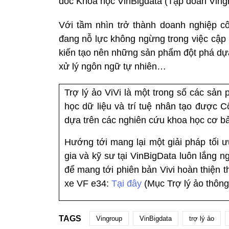
đốc Khoa học VinBigdata (Tập đoàn Vingr
Với tầm nhìn trở thành doanh nghiệp c
đang nỗ lực không ngừng trong việc cập 
kiến tạo nên những sản phẩm đột phá dựa 
xử lý ngôn ngữ tự nhiên…
Trợ lý ảo ViVi là một trong số các sả
học dữ liệu và trí tuệ nhân tạo được C
dựa trên các nghiên cứu khoa học cơ bả
Hướng tới mang lại một giải pháp tối ư
gia và kỹ sư tại VinBigData luôn lắng n
để mang tới phiên bản Vivi hoàn thiện 
xe VF e34:
Tại đây
(Mục Trợ lý ảo thông
TAGS
Vingroup
VinBigdata
trợ lý ảo