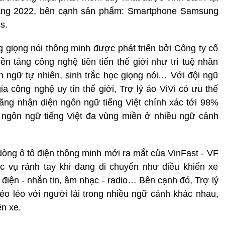
ng 2022, bên cạnh sản phẩm: Smartphone Samsung
s.
ng giọng nói thông minh được phát triển bởi Công ty cổ
 tảng công nghệ tiên tiến thế giới như trí tuệ nhân
gôn ngữ tự nhiên, sinh trắc học giọng nói… Với đội ngũ
ia công nghệ uy tín thế giới, Trợ lý ảo ViVi có ưu thế
năng nhận diện ngôn ngữ tiếng Việt chính xác tới 98%
 ngôn ngữ tiếng Việt đa vùng miền ở nhiều ngữ cảnh
òng ô tô điện thông minh mới ra mắt của VinFast - VF
ác vụ rảnh tay khi đang di chuyển như điều khiển xe
điện - nhắn tin, âm nhạc - radio… Bên cạnh đó, Trợ lý
héo léo với người lái trong nhiều ngữ cảnh khác nhau,
n xe.