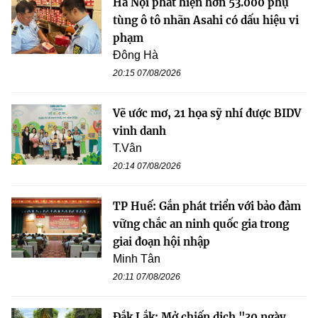
Hà Nội phát hiện hơn 53.000 phụ
tùng ô tô nhãn Asahi có dấu hiệu vi
phạm
Đông Hà
20:15 07/08/2026
Vẽ ước mơ, 21 họa sỹ nhí được BIDV
vinh danh
T.Vân
20:14 07/08/2026
TP Huế: Gắn phát triển với bảo đảm
vững chắc an ninh quốc gia trong
giai đoạn hội nhập
Minh Tân
20:11 07/08/2026
Đắk Lắk: Mở chiến dịch "30 ngày