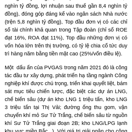
nghìn tỷ đồng, lợi nhuận sau thuế gần 8,4 nghìn tỷ
đồng), đóng góp đáng kể vào ngân sách Nhà nước
(trện 5,8 nghìn tỷ đồng), Top đầu đơn vị có các chỉ
số tài chính khả quan trong Tập đoàn (chỉ số ROE
đạt 16%, ROA đạt 11%), Top đầu những đơn vị có
vốn hóa lớn trên thị trường, có tỷ lệ chia cổ tức duy
trì hàng năm bằng tiền mặt cao (25%/vốn điều lệ).
Một dấu ấn của PVGAS trong năm 2021 đó là công
tác đầu tư xây dựng, phát triển hạ tầng ngành Công
nghiệp khí được chú trọng, triển khai quyết liệt, bám
sát mục tiêu chiến lược, đặc biệt các dự án LNG,
chế biến sâu (dự án kho LNG 1 triệu tấn, kho LNG
3 triệu tấn tại Thị Vải; đường ống thu gom, vận
chuyển khí mỏ Sư Tử Trắng, chế biến sâu từ nguồn
khí Sư Tử Trắng giai đoạn 2B; kho LNG/LPG lạnh
khu vực miền Bắc...). Với giá trị giải ngân cho công