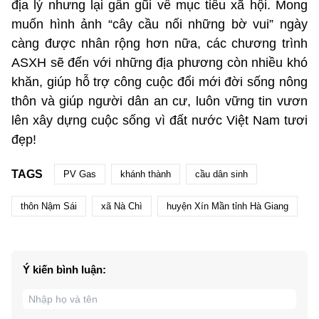
địa lý nhưng lại gần gũi về mục tiêu xã hội. Mong
muốn hình ảnh “cây cầu nối những bờ vui” ngày
càng được nhân rộng hơn nữa, các chương trình
ASXH sẽ đến với những địa phương còn nhiều khó
khăn, giúp hỗ trợ công cuộc đổi mới đời sống nông
thôn và giúp người dân an cư, luôn vững tin vươn
lên xây dựng cuộc sống vì đất nước Việt Nam tươi
đẹp!
TAGS
PV Gas
khánh thành
cầu dân sinh
thôn Nậm Sái
xã Nà Chì
huyện Xín Mần tỉnh Hà Giang
Ý kiến bình luận: