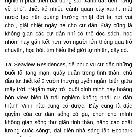
nghiệm phát triển bất động sản xanh đã “đem rừng
về phố”, thiết kế nhiều cảnh quan cây xanh, mặt
nước tạo nên quảng trường nhiệt đới là nơi vui
chơi, giải nhiệt ngày hè cho cư dân. Đây cũng là
không gian các cư dân nhí có thể đọc sách, học
nhóm hay gắn kết hơn với người lớn thông qua trò
chuyện, học hỏi, tìm hiểu thế giới tự nhiên, cây cỏ.
Tại Seaview Residences, để phục vụ cư dân những
buổi tối lãng mạn, quây quần trong tình thân, chủ
đầu tư thiết kế 2 vườn thượng uyển ngắm biển giữa
mây trời. “Ngắm mây trời buổi bình minh hay hoàng
hôn view biển là trải nghiệm không phải cư dân
thành Vinh nào cũng có được. Đây cũng là đặc
quyền của cư dân sống có gu, chọn cho mình
không gian sống thư giãn tinh thần, nâng cao chất
lượng cuộc sống”, đại diện nhà sáng lập Ecopark